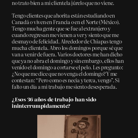
no trato bien a mi clientela júrelo que no viene.
Tengo clientes que ahorita están estudiando en
Canadá o viven en Francia o en el Norte (México).
Tengo mucha gente que se fue al extranjero y
cuando regresan me vienen a ver y siento que me
desmayo de felicidad. Alrededor de Chiapas tengo
mucha clientela. Abro los domingos porque sé que
van a venir de fuera. Varios doctores me han dicho
que ya no abra el domingo y sin embargo, ellos han
venido el domingo a cortarse el pelo. Les pregunto:
¿No que me dice que no venga el domingo? Y me
contestan: “Pero como es necia y terca, vengo”. Si
falto un día a mi trabajo me siento desesperada.
¿Esos 36 años de trabajo han sido
ininterrumpidamente?