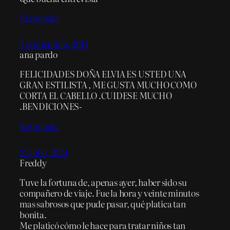
Responder
5 septiembre, 2014
ana pardo
FELICIDADES DOÑA ELVIA ES USTED UNA
GRAN ESTILISTA , ME GUSTA MUCHO COMO
CORTA EL CABELLO .CUIDESE MUCHO
.BENDICIONES-
Responder
23 julio, 2014
Freddy
Tuve la fortuna de, apenas ayer, haber sido su
compañero de viaje. Fue la hora y veinte minutos
mas sabrosos que pude pasar, qué platica tan
bonita.
Me platicó cómo le hace para tratar niños tan