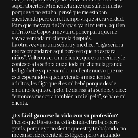
súper abiertos. Mi clientela dice que sufrió mucho
porque yo no estaba, pensé que me estaban
cuenteando pero con el tiempo vi que sí era verdad.
Para que me vaya de Chiapas, ya ni muerta, aquí en
el Cristo de Copoya me van a poner para que me
vaya a ver toda mi clientela después.
La otra vez vino una señora y me dice: “oiga señora
me recomendaron aquí pero veo que no es para
niños”. Volteo a ver a mi cliente, que es un señor, y le
contesto a la señora que a toda mi clientela grande
le digo bebé y que cuando un cliente nuevo que me
está esperando y queda viendo a mis clientes
adultos, les digo que él es mi bebé porque desde
chiquito le quito el pelo. Le da risa a la señora y dice:
“entonces me corta también a mí el pelo”, se hace mi
clienta.
¿Es fácil ganarse la vida con su profesión?
Pienso que Diosito me está dando el trabajo pero
gratis, porque yo no siento que estoy trabajando, no
me canso, de repente sí, es lógico, pero ya cuando