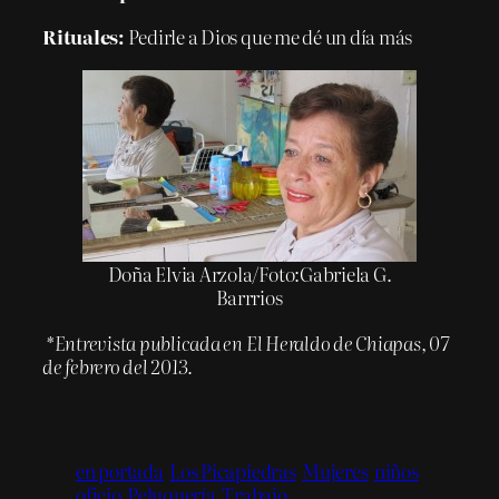
Rituales:
Pedirle a Dios que me dé un día más
Doña Elvia Arzola/Foto:Gabriela G.
Barrrios
*Entrevista publicada en El Heraldo de Chiapas, 07
de febrero del 2013.
en portada
Los Picapiedras
Mujeres
niños
oficio
Peluquería
Trabajo