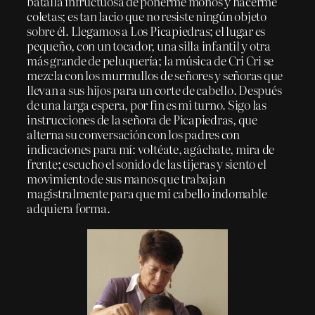
batalla infructuosa de ponerme moños y hacerme
coletas; es tan lacio que no resiste ningún objeto
sobre él. Llegamos a Los Picapiedras; el lugar es
pequeño, con un tocador, una silla infantil y otra
más grande de peluquería; la música de Cri Cri se
mezcla con los murmullos de señores y señoras que
llevan a sus hijos para un corte de cabello. Después
de una larga espera, por fin es mi turno. Sigo las
instrucciones de la señora de Picapiedras, que
alterna su conversación con los padres con
indicaciones para mí: voltéate, agáchate, mira de
frente; escucho el sonido de las tijeras y siento el
movimiento de sus manos que trabajan
magistralmente para que mi cabello indomable
adquiera forma.