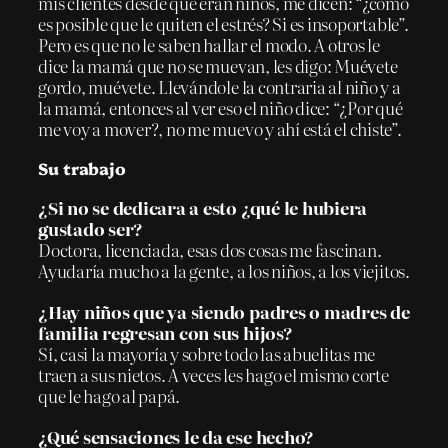
mis clientes desde que eran niños, me dicen: “¿cómo
es posible que le quiten el estrés? Si es insoportable”.
Pero es que no le saben hallar el modo. A otros le
dice la mamá que no se muevan, les digo: Muévete
gordo, muévete. Llevándole la contraria al niño y a
la mamá, entonces al ver eso el niño dice: “¿Por qué
me voy a mover?, no me muevo y ahí está el chiste”.
Su trabajo
¿Si no se dedicara a esto ¿qué le hubiera
gustado ser?
Doctora, licenciada, esas dos cosas me fascinan.
Ayudaría mucho a la gente, a los niños, a los viejitos.
¿Hay niños que ya siendo padres o madres de
familia regresan con sus hijos?
Sí, casi la mayoría y sobre todo las abuelitas me
traen a sus nietos. A veces les hago el mismo corte
que le hago al papá.
¿Qué sensaciones le da ese hecho?