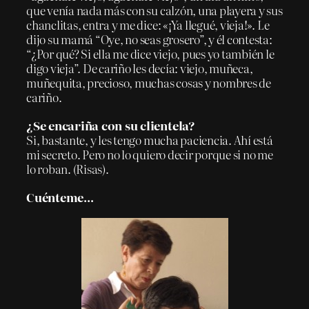
que venía nada más con su calzón, una playera y sus
chanclitas, entra y me dice: «¡Ya llegué, vieja!». Le
dijo su mamá “Oye, no seas grosero”, y él contesta:
“¿Por qué? Si ella me dice viejo, pues yo también le
digo vieja”. De cariño les decía: viejo, muñeca,
muñequita, precioso, muchas cosas y nombres de
cariño.
¿Se encariña con su clientela?
Si, bastante, y les tengo mucha paciencia. Ahí está
mi secreto. Pero no lo quiero decir porque si no me
lo roban. (Risas).
Cuénteme…