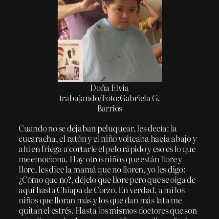
Doña Elvia
trabajando/Foto:Gabriela G.
Barrios
Cuando no se dejaban peluquear, les decía: la
cucaracha, el ratón y el niño volteaba hacia abajo y
ahí en friega a cortarle el pelo rápido y eso es lo que
me emociona. Hay otros niños que están llore y
llore, les dice la mamá que no lloren, yo les digo:
¿Cómo que no?, déjelo que llore pero que se oiga de
aquí hasta Chiapa de Corzo. En verdad, a mí los
niños que lloran más y los que dan más lata me
quitan el estrés. Hasta los mismos doctores que son