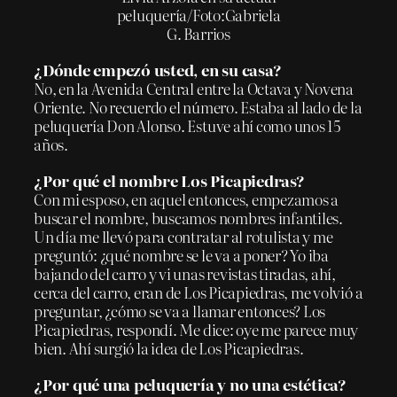
peluquería/Foto:Gabriela
G. Barrios
¿Dónde empezó usted, en su casa?
No, en la Avenida Central entre la Octava y Novena
Oriente. No recuerdo el número. Estaba al lado de la
peluquería Don Alonso. Estuve ahí como unos 15
años.
¿Por qué el nombre Los Picapiedras?
Con mi esposo, en aquel entonces, empezamos a
buscar el nombre, buscamos nombres infantiles.
Un día me llevó para contratar al rotulista y me
preguntó: ¿qué nombre se le va a poner? Yo iba
bajando del carro y vi unas revistas tiradas, ahí,
cerca del carro, eran de Los Picapiedras, me volvió a
preguntar, ¿cómo se va a llamar entonces? Los
Picapiedras, respondí. Me dice: oye me parece muy
bien. Ahí surgió la idea de Los Picapiedras.
¿Por qué una peluquería y no una estética?