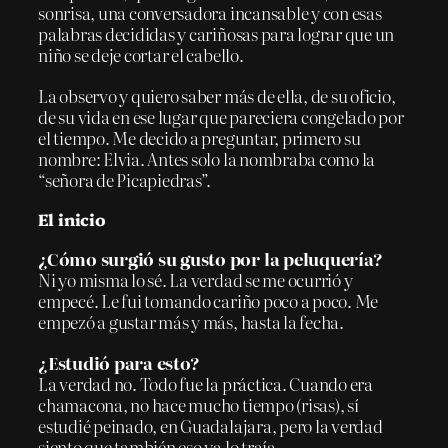
sonrisa, una conversadora incansable y con esas
palabras decididas y cariñosas para lograr que un
niño se deje cortar el cabello.
La observo y quiero saber más de ella, de su oficio,
de su vida en ese lugar que pareciera congelado por
el tiempo. Me decido a preguntar, primero su
nombre: Elvia. Antes solo la nombraba como la
“señora de Picapiedras”.
El inicio
¿Cómo surgió su gusto por la peluquería?
Ni yo misma lo sé. La verdad se me ocurrió y
empecé. Le fui tomando cariño poco a poco. Me
empezó a gustar más y más, hasta la fecha.
¿Estudió para esto?
La verdad no. Todo fue la práctica. Cuando era
chamacona, no hace mucho tiempo (risas), sí
estudié peinado, en Guadalajara, pero la verdad
siento que también eso ya lo traía.