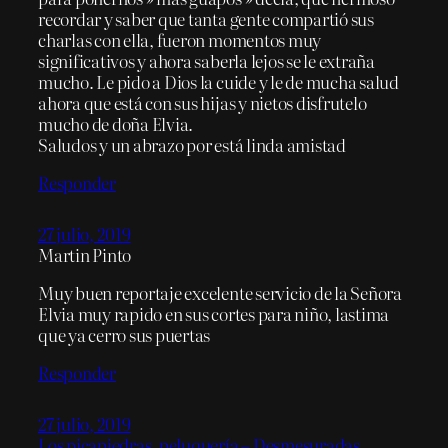
recordar y saber que tanta gente compartió sus
charlas con ella, fueron momentos muy
significativos y ahora saberla lejos se le extraña
mucho. Le pido a Dios la cuide y le de mucha salud
ahora que está con sus hijas y nietos disfrutelo
mucho de doña Elvia.
Saludos y un abrazo por está linda amistad
Responder
27 julio, 2019
Martin Pinto
Muy buen reportaje excelente servicio de la Señora
Elvia muy rapido en sus cortes para niño, lastima
que ya cerro sus puertas
Responder
27 julio, 2019
Los picapiedras, peluquería – Desmesuradas