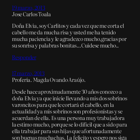
19 marzo, 2013
Jose Carlos Toala
Doña Elvia, soy Carlitos y cada vez que me corta el
cabello me da mucha risa y usted me ha tenido
mucha paciencia y le agradezco mucho,gracias por
su sonrisa y palabras bonitas…Cuidese mucho..
Responder
17 marzo, 2013
Profería. Magda Ovando Araújo.
Desde hace aproximadamente 30 años conozco a
doña Elvia ya que inicie llevando a mis dos sobrinos
varoncitos para que le cortará el cabello, en la
actualidad ya mis sobrinos son profesionistas y se
acuerdan de ella. Es una persona muy trabajadora
la estimo mucho, porque se lo difícil que a sido para
ella trabajar para sus hijas que afortunadamente
son buenas muchachas. La felicito y espero nos siga