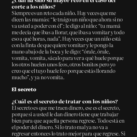
corte a los niños?
Siempre es un reto cada niño. Hay veces que me
dicen las mamás: “le traigo un niño que ahora si no
va usted a poder con él”; le digo al niño: “tu mamá
me decía que ibas a llorar, que ibas a vomitar y todo
eso a qué horas, nada”. Hay veces que un niño está
con la finta de que quiere vomitar y le pongo la
mano abajo de la boca y le digo: “órale, órale,
vomita, vomita, sácalo para ver a qué huele porque
los otros huelen unos feos, otros bonitos pero yo
creo que el tuyo huele feo porque estás llorando
mucho”, y ya no vomita.
El secreto
¿Cuál es el secreto de tratar con los niños?
El secreto es que me traen dinero, ese es el secreto,
porque si a usted le dan dinero tiene que trabajar
bien para que aquella persona regrese. Todo está en
el poder del dinero. Si lo trato mal ya no va a
regresar entonces lo trato mejor para que regrese. Si