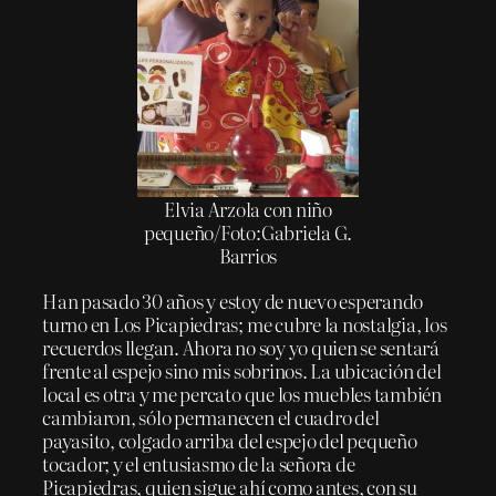
Elvia Arzola con niño
pequeño/Foto:Gabriela G.
Barrios
Han pasado 30 años y estoy de nuevo esperando
turno en Los Picapiedras; me cubre la nostalgia, los
recuerdos llegan. Ahora no soy yo quien se sentará
frente al espejo sino mis sobrinos. La ubicación del
local es otra y me percato que los muebles también
cambiaron, sólo permanecen el cuadro del
payasito, colgado arriba del espejo del pequeño
tocador; y el entusiasmo de la señora de
Picapiedras, quien sigue ahí como antes, con su