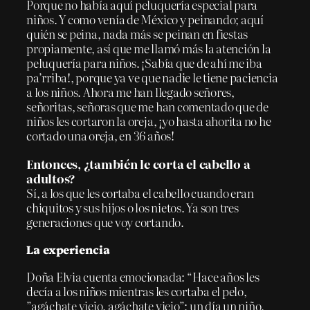
Porque no había aquí peluquería especial para
niños. Y como venía de México y peinando; aquí
quién se peina, nada más se peinan en fiestas
propiamente, así que me llamó más la atención la
peluquería para niños. ¡Sabía que de ahí me iba
pa’rriba!, porque ya ve que nadie le tiene paciencia
a los niños. Ahora me han llegado señores,
señoritas, señoras que me han comentado que de
niños les cortaron la oreja, ¡yo hasta ahorita no he
cortado una oreja, en 36 años!
Entonces, ¿también le corta el cabello a
adultos?
Sí, a los que les cortaba el cabello cuando eran
chiquitos y sus hijos o los nietos. Ya son tres
generaciones que voy cortando.
La experiencia
Doña Elvia cuenta emocionada: “Hace años les
decía a los niños mientras les cortaba el pelo,
”agáchate viejo, agáchate viejo”; un día un niño,