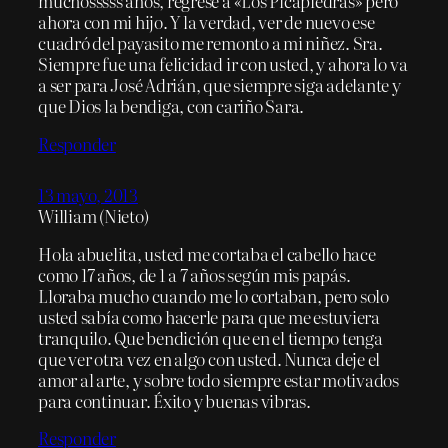
muchosssss años, regrese a «Los Picapiedras» pero
ahora con mi hijo. Y la verdad, ver de nuevo ese
cuadró del payasito me remonto a mi niñez. Sra.
Siempre fue una felicidad ir con usted, y ahora lo va
a ser para José Adrián, que siempre siga adelante y
que Dios la bendiga, con cariño Sara.
Responder
13 mayo, 2013
William (Nieto)
Hola abuelita, usted me cortaba el cabello hace
como 17 años, de 1 a 7 años según mis papás.
Lloraba mucho cuando me lo cortaban, pero solo
usted sabía como hacerle para que me estuviera
tranquilo. Que bendición que en el tiempo tenga
que ver otra vez en algo con usted. Nunca deje el
amor al arte, y sobre todo siempre estar motivados
para continuar. Éxito y buenas vibras.
Responder