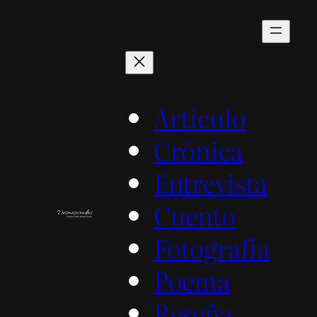
Saltar
al
contenido
Artículo
Crónica
Entrevista
Cuento
Fotografía
Poema
Reseña