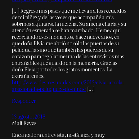
[…] Regreso mis pasos que me llevan a los recuerdos
de mi niñez y de las veces que acompañé a mis
sobrinos a quitarse la melena. Su amena charla y su
atención esmerada se han marchado. Heme aquí
recordando esos momentos, hace nueve años, en
que doña Elvia me abrió no sólo las puertas de su
peluquería sino que también las puertas de su
corazón para regalarme una de las entrevistas más
entrañables que guardo en la memoria. Gracias
doña Elvia por todos los gratos momentos. La
extrañaremos.
http://www.desmesuradas.com/2013/elvia-arzola-
apasionada-peluquera-de-ninos/
[…]
Responder
13 agosto, 2018
Malí Reyes
Encantadora entrevista, nostálgica y muy