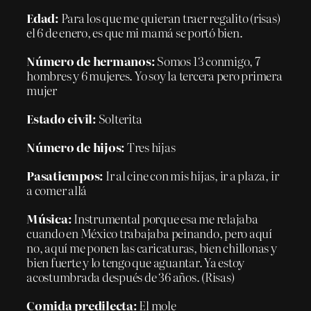
Edad:
Para los que me quieran traer regalito (risas)
el 6 de enero, es que mi mamá se portó bien.
Número de hermanos:
Somos 13 conmigo, 7
hombres y 6 mujeres. Yo soy la tercera pero primera
mujer
Estado civil:
Solterita
Número de hijos:
Tres hijas
Pasatiempos:
Ir al cine con mis hijas, ir a plaza, ir
a comer allá
Música:
Instrumental porque esa me relajaba
cuando en México trabajaba peinando, pero aquí
no, aquí me ponen las caricaturas, bien chillonas y
bien fuerte y lo tengo que aguantar. Ya estoy
acostumbrada después de 36 años. (Risas)
Comida predilecta:
El mole