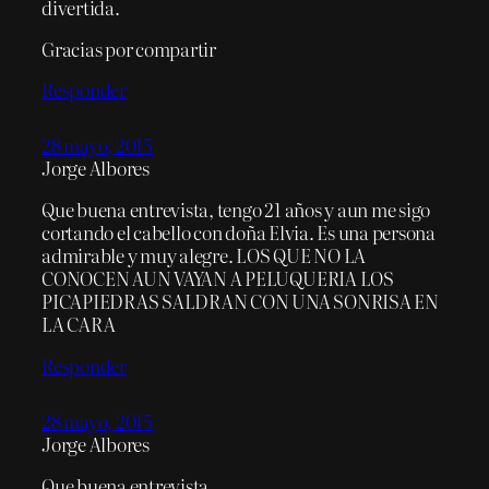
divertida.
Gracias por compartir
Responder
28 mayo, 2015
Jorge Albores
Que buena entrevista, tengo 21 años y aun me sigo
cortando el cabello con doña Elvia. Es una persona
admirable y muy alegre. LOS QUE NO LA
CONOCEN AUN VAYAN A PELUQUERIA LOS
PICAPIEDRAS SALDRAN CON UNA SONRISA EN
LA CARA
Responder
28 mayo, 2015
Jorge Albores
Que buena entrevista