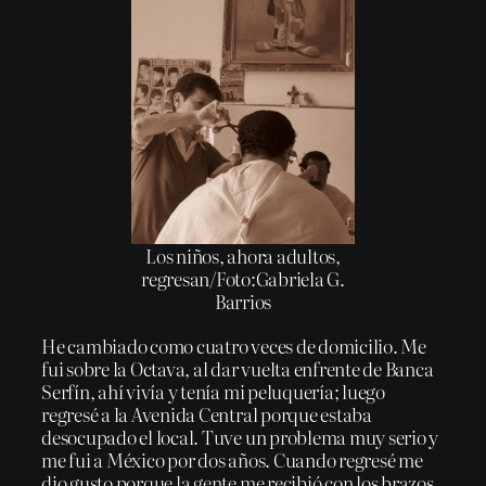
Los niños, ahora adultos,
regresan/Foto:Gabriela G.
Barrios
He cambiado como cuatro veces de domicilio. Me
fui sobre la Octava, al dar vuelta enfrente de Banca
Serfín, ahí vivía y tenía mi peluquería; luego
regresé a la Avenida Central porque estaba
desocupado el local. Tuve un problema muy serio y
me fui a México por dos años. Cuando regresé me
dio gusto porque la gente me recibió con los brazos