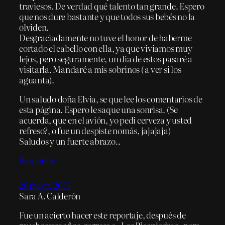
traviesos. De verdad qué talento tan grande. Espero
que nos dure bastante y que todos sus bebés no la
olviden.
Desgraciadamente no tuve el honor de haberme
cortado el cabello con ella, ya que viviamos muy
lejos, pero seguramente, un dia de estos pasaré a
visitarla. Mandaré a mis sobrinos ( a ver si los
aguanta).
Un saludo doña Elvia, se que lee los comentarios de
esta página. Espero le saque una sonrisa. (Se
acuerda, que en el avión, yo pedi cerveza y usted
refreso?, o fue un despiste nomás, jajajaja)
Saludos y un fuerte abrazo..
Responder
28 mayo, 2013
Sara A. Calderón
Fue un acierto hacer este reportaje, después de