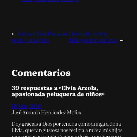
←
Gustavo Ruiz Pascacio,
Lienzos de viento,
poeta y ensayista
diálogo entre culturas
→
Comentarios
39 respuestas a «Elvia Arzola,
apasionada peluquera de niños»
18 julio, 2020
José Antonio Hernández Molina
Doy gracias a Dios por tenerla como amiga a doña
Elvia, que tan gustosa nos recibía a mi y a mis hijos
para ponernos » más guapos » decía, que hermoso