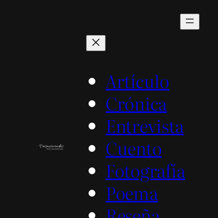
Saltar
al
contenido
Artículo
Crónica
Entrevista
Cuento
Fotografía
Poema
Reseña