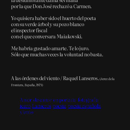
por la que Don José rechazó a Carmen.
Yo quisiera haber sido el huerto del poeta
con su verde árbol y su pozo blanco
el inspector fiscal
con el que conversara Maiakovski.
Me habría gustado amarte. Te lo juro.
Sólo que muchas veces la voluntad no basta.
A las órdenes del viento / Raquel Lanseros.
(Jerez de la
Frontera, España, 1973)
Amor
desamor
en portada
fotografía
ícaro
Lanseros
poesía
poesía española
viento