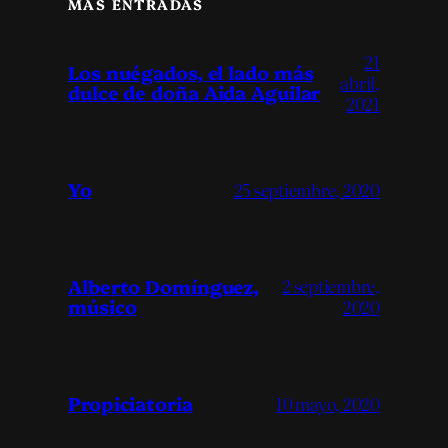
MÁS ENTRADAS
21
Los nuégados, el lado más
abril,
dulce de doña Aida Aguilar
2021
Yo
25 septiembre, 2020
Alberto Domínguez,
2 septiembre,
músico
2020
Propiciatoria
10 mayo, 2020