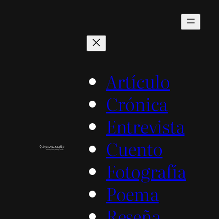
Saltar
al
contenido
Artículo
Crónica
Entrevista
Cuento
Fotografía
Poema
Reseña