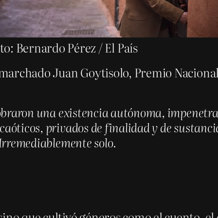
to: Bernardo Pérez / El País
a marchado Juan Goytisolo, Premio Nacional
cobraron una existencia autónoma, impenetrab
aóticos, privados de finalidad y de sustancia
 Irremediablemente solo.
ino que cultivó géneros como el cuento, el 