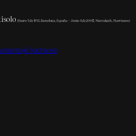
tisolo
(Enero 5 de 1931, Barcelona, España – Junio 4 de 20017, Marrakech, Marruecos)
homenaje luctuoso