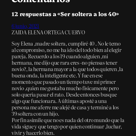
12 respuestas a «Ser soltera a los 40»
6 junio, 2021
ZAIDA ELENA ORTEGA CUERVO
Soy Elena ,madre soltera, cumpliré 40 . No le temo
al compromiso, no me ha ido del todo bien al elegir
pareja. Recuerdo a los 19 cuando alguien ,mi
hermana, me dijo que rara eres -no piensas tener
novio?, la hermana mayor a la que todos quieren ,la
buena onda, la inteligente etc. Y fue en ese
momento que pasado un tiempo tuve mi primer
novio ,quien me gustaba mucho físicamente pero
solo queria pasar el rato. Desde entonces busque
algo que funcionara. A últimas aposté a una
persona me aferre me alejé de casa y terminé a los
39 soltera con un hijo.
Por fin asimile que no es nada del otro mundo que la
vida sigue y que tengo por quien continuar ,luchar,
vivir y hacerlo bien.