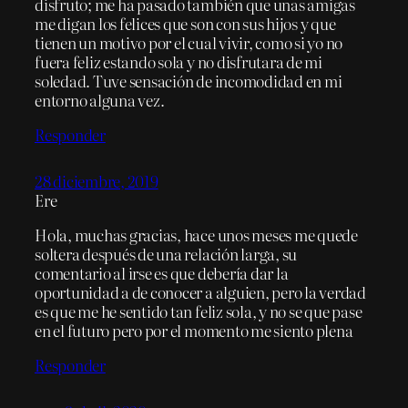
disfruto; me ha pasado también que unas amigas
me digan los felices que son con sus hijos y que
tienen un motivo por el cual vivir, como si yo no
fuera feliz estando sola y no disfrutara de mi
soledad. Tuve sensación de incomodidad en mi
entorno alguna vez.
Responder
28 diciembre, 2019
Ere
Hola, muchas gracias, hace unos meses me quede
soltera después de una relación larga, su
comentario al irse es que debería dar la
oportunidad a de conocer a alguien, pero la verdad
es que me he sentido tan feliz sola, y no se que pase
en el futuro pero por el momento me siento plena
Responder