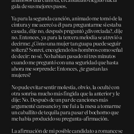
gala de sus mejores pasos.
Ya para la segunda canción, animado me tomó de la
cintura y me acercó a él para preguntarme si estaba
casada, dije no, después preguntó ¿divorciada?, dije
no. Entonces, ya para la tercera melodía se atrevió a
decirme: ¿Cómo una mujer tan guapa puede seguir
soltera? Sonreí, encogiendo los hombros como señal
de decir: no sé. No habían pasado ni tres minutos
cuando me preguntó con una seguridad que hasta
ahora me sorprende: Entonces, ¿te gustan las
mujeres?
No pude evitar sentir molestia, obvio, la oculté con
otra sonrisa mucho más fingida que la anterior y le
dije: No. Después de un par de canciones más
argumenté cansancio y me fui a la mesa a tomarme
un caballito de tequila para pasar el bochorno que
me había producido su pregunta-afirmación.
La afirmación de mi posible candidato a romance se