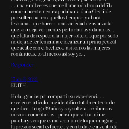
….una y mil veces que me llamen «la bruja del 71»
como inocentemente apodaban a doña Cleotilde
por solterona..en aquellos tiempos..y ahora .
lesbiana…que horror..una sociedad de avanzada
que solo deja ver mentes perturbadas y dañadas…
que falta de respeto a la mujer soltera ..que por serlo
no deja de ser femenina e idealizar un príncipe azúl
que acabe con el hechizo…así somos las mujeres
románticas…o al menos así soy yo…
Responder
17 abril, 2021
EDITH
Hola..gracias por compartir su experiencia…
excelente artículo..me identifico totalmente con lo
que dice…tengo 39 años y soy soltera..recibo esos
mismos comentarios…pensé que solo a mí me
pasaba y veo que es más común de lo que imaginé…
la presión social es fuerte…y con toda ese invento de