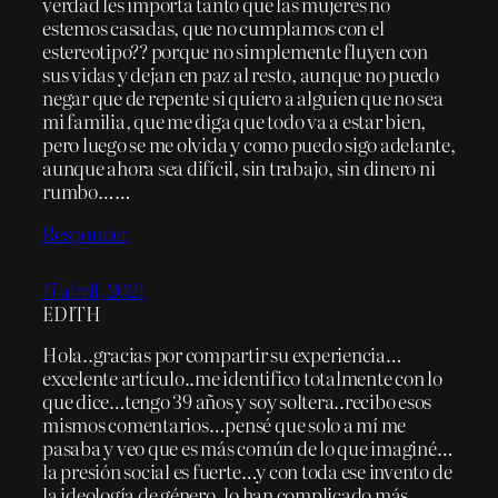
verdad les importa tanto que las mujeres no
estemos casadas, que no cumplamos con el
estereotipo?? porque no simplemente fluyen con
sus vidas y dejan en paz al resto, aunque no puedo
negar que de repente si quiero a alguien que no sea
mi familia, que me diga que todo va a estar bien,
pero luego se me olvida y como puedo sigo adelante,
aunque ahora sea difícil, sin trabajo, sin dinero ni
rumbo……
Responder
17 abril, 2021
EDITH
Hola..gracias por compartir su experiencia…
excelente artículo..me identifico totalmente con lo
que dice…tengo 39 años y soy soltera..recibo esos
mismos comentarios…pensé que solo a mí me
pasaba y veo que es más común de lo que imaginé…
la presión social es fuerte…y con toda ese invento de
la ideología de género, lo han complicado más