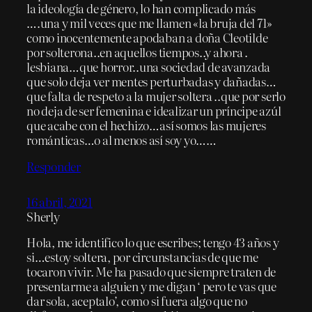
la ideología de género, lo han complicado más
….una y mil veces que me llamen «la bruja del 71»
como inocentemente apodaban a doña Cleotilde
por solterona..en aquellos tiempos..y ahora .
lesbiana…que horror..una sociedad de avanzada
que solo deja ver mentes perturbadas y dañadas…
que falta de respeto a la mujer soltera ..que por serlo
no deja de ser femenina e idealizar un príncipe azúl
que acabe con el hechizo…así somos las mujeres
románticas…o al menos así soy yo……
Responder
16 abril, 2021
Sherly
Hola, me identifico lo que escribes; tengo 43 años y
si…estoy soltera, por circunstancias de que me
tocaron vivir. Me ha pasado que siempre traten de
presentarme a alguien y me digan ‘ pero te vas que
dar sola, aceptalo’, como si fuera algo que no