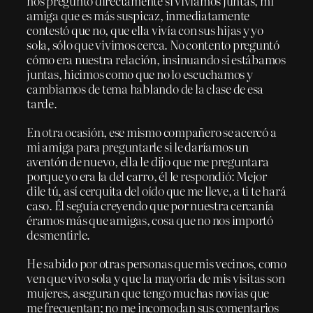
nos preguntó directamente si vivíamos juntas, mi
amiga que es más suspicaz, inmediatamente
contestó que no, que ella vivía con sus hijas y yo
sola, sólo que vivimos cerca. No contento preguntó
cómo era nuestra relación, insinuando si estábamos
juntas, hicimos como que no lo escuchamos y
cambiamos de tema hablando de la clase de esa
tarde.
En otra ocasión, ese mismo compañero se acercó a
mi amiga para preguntarle si le daríamos un
aventón de nuevo, ella le dijo que me preguntara
porque yo era la del carro, él le respondió: Mejor
dile tú, así cerquita del oído que me lleve, a ti te hará
caso. Él seguía creyendo que por nuestra cercanía
éramos más que amigas, cosa que no nos importó
desmentirle.
He sabido por otras personas que mis vecinos, como
ven que vivo sola y que la mayoría de mis visitas son
mujeres, aseguran que tengo muchas novias que
me frecuentan; no me incomodan sus comentarios