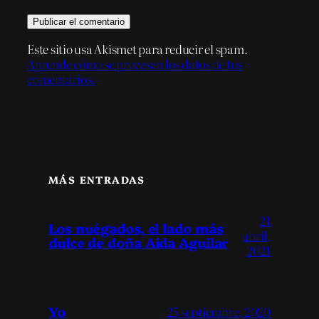
Este sitio usa Akismet para reducir el spam.
Aprende cómo se procesan los datos de tus
comentarios.
MÁS ENTRADAS
21
Los nuégados, el lado más
abril,
dulce de doña Aida Aguilar
2021
Yo
25 septiembre, 2020