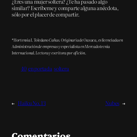
¿Eres una mujer soltera? ¿Te ha pasado algo
similar? Escríbeme y comparte alguna anécdota,
sólo por el placer de compartir.
*Hortensia I. Toledano Cañas. Originaria de Oaxaca, es licenciada en
Administración de empresas y especialista en Mercadotecnia
Internacional. Lectora y escritora por afición.
40
en portada
soltera
←
Haiku No. 13
Nubes
→
Comentarios