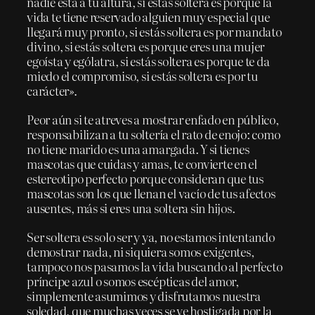
nadie está a tu altura, si estás soltera es porque la
vida te tiene reservado alguien muy especial que
llegará muy pronto, si estás soltera es por mandato
divino, si estás soltera es porque eres una mujer
egoísta y ególatra, si estás soltera es porque te da
miedo el compromiso, si estás soltera es por tu
carácter».
Peor aún si te atreves a mostrar enfado en público,
responsabilizan a tu soltería el rato de enojo: como
no tiene marido es una amargada. Y si tienes
mascotas que cuidas y amas, te convierte en el
estereotipo perfecto porque consideran que tus
mascotas son los que llenan el vacío de tus afectos
ausentes, más si eres una soltera sin hijos.
Ser soltera es solo ser y ya, no estamos intentando
demostrar nada, ni siquiera somos exigentes,
tampoco nos pasamos la vida buscando al perfecto
príncipe azul o somos escépticas del amor,
simplemente asumimos y disfrutamos nuestra
soledad, que muchas veces se ve hostigada por la