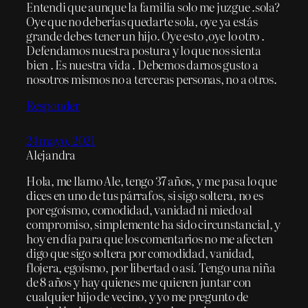
Entendi que aunque la familia solo me juzgue .sola?
Oye que no deberías quedarte sola, oye ya estás
grande debes tener un hijo. Oye esto ,oye lo otro .
Defendamos nuestra postura y lo que nos sienta
bien . Es nuestra vida . Debemos darnos gusto a
nosotros mismos no a terceras personas, no a otros.
Responder
24 mayo, 2021
Alejandra
Hola, me llamo Ale, tengo 37 años, y me pasa lo que
dices en uno de tus párrafos, si sigo soltera, no es
por egoísmo, comodidad, vanidad ni miedo al
compromiso, simplemente ha sido circunstancial, y
hoy en día para que los comentarios no me afecten
digo que sigo soltera por comodidad, vanidad,
flojera, egoísmo, por libertad o así. Tengo una niña
de 8 años y hay quienes me quieren juntar con
cualquier hijo de vecino, y yo me pregunto de