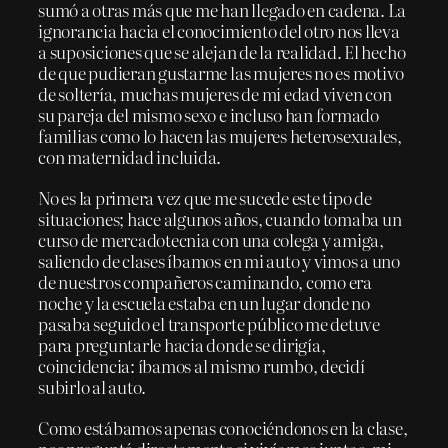
sumó a otras más que me han llegado en cadena. La
ignorancia hacia el conocimiento del otro nos lleva
a suposiciones que se alejan de la realidad. El hecho
de que pudieran gustarme las mujeres no es motivo
de soltería, muchas mujeres de mi edad viven con
su pareja del mismo sexo e incluso han formado
familias como lo hacen las mujeres heterosexuales,
con maternidad incluida.
No es la primera vez que me sucede este tipo de
situaciones; hace algunos años, cuando tomaba un
curso de mercadotecnia con una colega y amiga,
saliendo de clases íbamos en mi auto y vimos a uno
de nuestros compañeros caminando, como era
noche y la escuela estaba en un lugar donde no
pasaba seguido el transporte público me detuve
para preguntarle hacia donde se dirigía,
coincidencia: íbamos al mismo rumbo, decidí
subirlo al auto.
Como estábamos apenas conociéndonos en la clase,