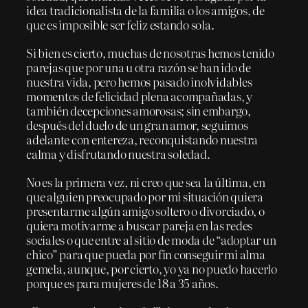
idea tradicionalista de la familia o los amigos, de
que es imposible ser feliz estando sola.
Si bien es cierto, muchas de nosotras hemos tenido
parejas que por una u otra razón se han ido de
nuestra vida, pero hemos pasado inolvidables
momentos de felicidad plena acompañadas, y
también decepciones amorosas; sin embargo,
después del duelo de un gran amor, seguimos
adelante con entereza, reconquistando nuestra
calma y disfrutando nuestra soledad.
No es la primera vez, ni creo que sea la última, en
que alguien preocupado por mi situación quiera
presentarme algún amigo soltero o divorciado, o
quiera motivarme a buscar pareja en las redes
sociales o que entre al sitio de moda de “adoptar un
chico” para que pueda por fin conseguir mi alma
gemela, aunque, por cierto, yo ya no puedo hacerlo
porque es para mujeres de 18 a 35 años.