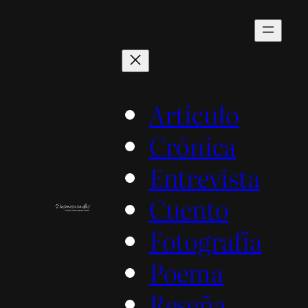
Saltar
al
contenido
Artículo
Crónica
Entrevista
Cuento
Fotografía
Poema
Reseña