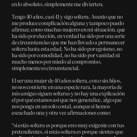
en lo absoluto, simplemente me divierten.
Tengo 40 años, casi 41 y sigo soltera. Asunto que no
me produce complicación alguna y tampoco puedo
afirmar, como muchas mujeres en mi situación, que
ha sido por elección, en verdad ha sido por una serie
de circunstancias que me han llevado a permanecer
soltera hasta esta edad. No ha sido por egoísmo, no
ha sido por comodidad, no ha sido por vanidad ni
mucho menos por miedo al compromiso,
simplemente es circunstancial.
El ser una mujer de 40 años soltera, con o sin hijos,
no nos convierte en una especie rara, la mayoría de
mis amigas siguen solteras y no hay una explicación
el por qué estamos así que nos generalice, algo que
nos ponga en un solo costal, aunque sí hemos
escuchado una y otra vez afirmaciones como:
“si estás soltera es porque eres muy exigente con tus
pretendientes, si estás soltera es porque sientes que