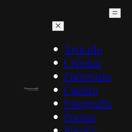
Saltar
al
contenido
Artículo
Crónica
Entrevista
Cuento
Fotografía
Poema
Reseña