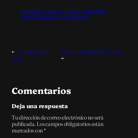
cuentero
cuentista
cuento
en portada
Eraclio Zapaeda
fallecimiento
←
La culpa es de
Adiós a Hugo Gutiérrez Vega
uno
→
Comentarios
Deja una respuesta
Tu dirección de correo electrónico no será
publicada.
Los campos obligatorios están
marcados con
*