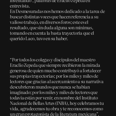
inventando”, palabras de Eraclio Zepeda en
entrevista.
En Desmesuradas nos hemos dedicado a la tarea de
buscar distintas voces que hacen referencia a su
valioso trabajo, en diversos foros; este es el
resultado, que sin duda alguna son mínimas,
tomando en cuenta la basta trayectoria que el
querido Laco, tuvo en su haber.
“Por todos los colegas y discípulos del maestro
Eraclio Zepeda que siempre recibieron la mirada
generosa de quien mucho contribuyó a fortalecer
sus propias trayectorias; por los miles y miles de
lectores que gracias al acercamiento a su narrativa
descubrieron mundos que nunca se habían
imaginado; por los miles y miles de lectores que
todavía están por venir, en nombre del Instituto
Nacional de Bellas Artes (INBA), hoy celebramos tu
vida, agradecemos tu obra y te reconocemos como
un gran protagonista de la literatura mexicana”.