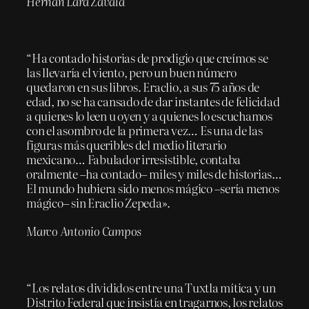
Hernán Lara Zavala
“Ha contado historias de prodigio que creímos se
las llevaría el viento, pero un buen número
quedaron en sus libros. Eraclio, a sus 75 años de
edad, no se ha cansado de dar instantes de felicidad
a quienes lo leen u oyen y a quienes lo escuchamos
con el asombro de la primera vez… Es una de las
figuras más queribles del medio literario
mexicano… Fabulador irresistible, contaba
oralmente –ha contado– miles y miles de historias…
El mundo hubiera sido menos mágico –sería menos
mágico– sin Eraclio Zepeda».
Marco Antonio Campos
“Los relatos divididos entre una Tuxtla mítica y un
Distrito Federal que insistía en tragarnos, los relatos