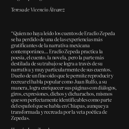
Teresa de Vicencio Álvarez
“Quien no haya leído los cuentos de Eraclio Zepeda
se ha perdido de una de las experiencias más
gratificantes de la narrativa mexicana
contemporánea… Eraclio Zepeda practica la
poesía, el cuento, la novela, pero la parte más
destilada de su trabajo se logra a través de su
narrativa y muy particularmente de sus cuentos.
Dueño de un fino oído que le permite reproducir y
recrear el habla popular como Juan Rulfo, a su
manera, logra enriquecer sus páginas con diálogos,
giros, expresiones, dichos y dicharachos, mismos
que son perfectamente identificables como parte
del español que se habla en Chiapas, aunque ya
transformada y recreada por la veta poética de
Zepeda».