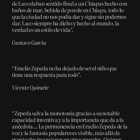
de Laco daban sentido final a un Chiapas hecho con
baños de mar, bebida de pozole en Chiapa, todo lo
que la ciudad no nos podía dar y sigue sin podernos
dar. Laco siempre ha dicho y hecho al mundo, la
verdad es un estilo de vida”.
Gustavo García
“Eraclio Zepeda no ha dejado de ser el niño que
tiene una respuesta para todo”.
Vicente Quirarte
“Zepeda salva la monotonía gracias a su notable
capacidad inventiva y a la importancia que da a la
anécdota… La permanencia en Eraclio Zepeda de la
voz y la fantasía populares es visible, más allá de
eventuales incursiones en otros mundos. Quienes