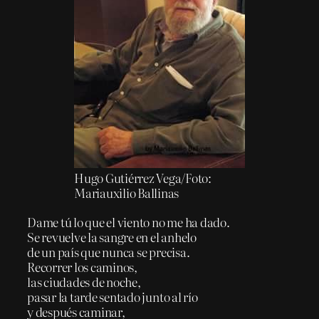
Hugo Gutiérrez Vega/Foto:
Mariauxilio Ballinas
Dame tú lo que el viento no me ha dado.
Se revuelve la sangre en el anhelo
de un país que nunca se precisa.
Recorrer los caminos,
las ciudades de noche,
pasar la tarde sentado junto al río
y después caminar,