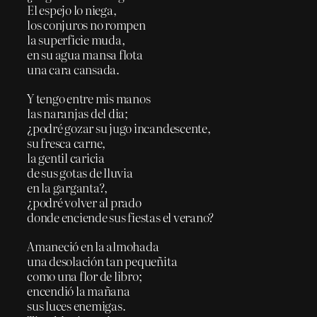
El espejo lo niega,
los conjuros no rompen
la superficie muda,
en su agua mansa flota
una cara cansada.
Y tengo entre mis manos
las naranjas del dia;
¿podré gozar su jugo incandescente,
su fresca carne,
la gentil caricia
de sus gotas de lluvia
en la garganta?,
¿podré volver al prado
donde enciende sus fiestas el verano?
Amaneció en la almohada
una desolación tan pequeñita
como una flor de libro;
encendió la mañana
sus luces enemigas.