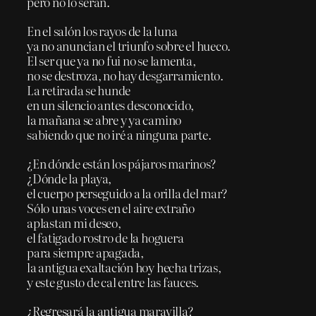
pero no lo serán.
En el salón los rayos de la luna
ya no anuncian el triunfo sobre el hueco.
El ser que ya no fui no se lamenta,
no se destroza, no hay desgarramiento.
La retirada se hunde
en un silencio antes desconocido,
la mañana se abre y ya camino
sabiendo que no iré a ninguna parte.
¿En dónde están los pájaros marinos?
¿Dónde la playa,
el cuerpo perseguido a la orilla del mar?
Sólo unas voces en el aire extraño
aplastan mi deseo,
el fatigado rostro de la hoguera
para siempre apagada,
la antigua exaltación hoy hecha trizas,
y este gusto de cal entre las fauces.
¿Regresará la antigua maravilla?