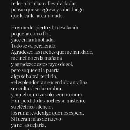
redescubrir las calles olvidadas,
pensar que se regresa y saber luego
que la calle ha cambiado.
Hoy me despierto y la desolación,
pequeña como flor,
yace en la almohada.
Todo se va perdiendo.
Agradezco las noches que me han dado,
me inclino en la mañana
y agradezco estos rayos de sol,
pero sé que en la puerta
algo se habrá perdido,
«el esplendor tan encendido antaño»
se ocultará en la sombra,
y aquel muro ya sólo será un muro.
Han perdido las noches su misterio,
su eléctrico silencio,
los rumores de algo que nos espera.
Si fueran mías de nuevo
ya no las dejaría,