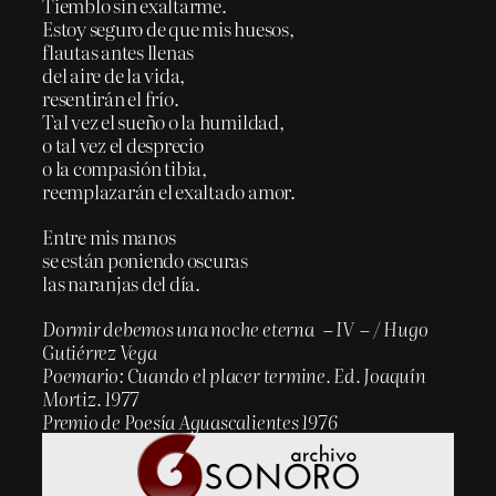
Tiemblo sin exaltarme.
Estoy seguro de que mis huesos,
flautas antes llenas
del aire de la vida,
resentirán el frío.
Tal vez el sueño o la humildad,
o tal vez el desprecio
o la compasión tibia,
reemplazarán el exaltado amor.
Entre mis manos
se están poniendo oscuras
las naranjas del día.
Dormir debemos una noche eterna – IV – / Hugo
Gutiérrez Vega
Poemario: Cuando el placer termine. Ed. Joaquín
Mortiz. 1977
Premio de Poesía Aguascalientes 1976