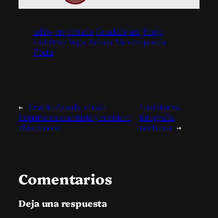
adiós
en portada
Guadalajara
Hugo
Gutiérrez Vega
Jalisco
México
poesía
Poeta
←
Eraclio Zepeda, el más
Luxinterna,
importante cuentista y cuentero
fotografía
chiapaneco
nocturna
→
Comentarios
Deja una respuesta