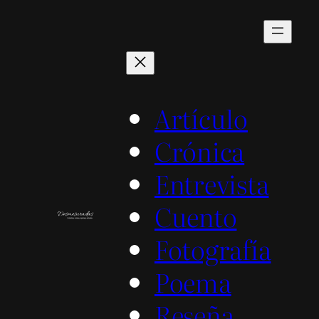
Saltar
al
contenido
Artículo
Crónica
Entrevista
Cuento
Fotografía
Poema
Reseña