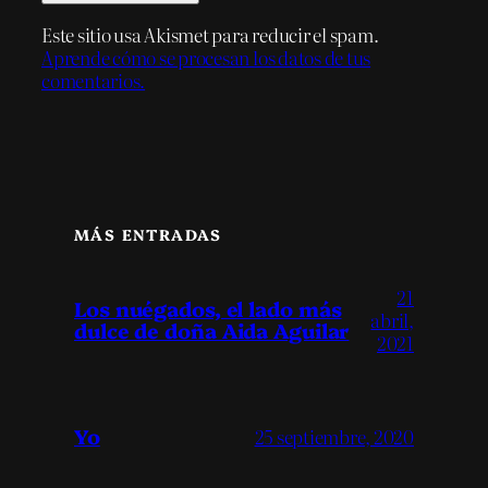
Este sitio usa Akismet para reducir el spam.
Aprende cómo se procesan los datos de tus
comentarios.
MÁS ENTRADAS
21
Los nuégados, el lado más
abril,
dulce de doña Aida Aguilar
2021
Yo
25 septiembre, 2020