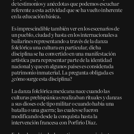
de testimonios y anécdotas que podemos escuchar
referente a esta actividad que se ha vuelto inherente
en la educación básica.
Es imprescindible también ver en los escenarios de
un pueblo, ciudad y hasta en los internacionales a
bailarines representando a través de la danza
folclórica una cultura en particular, dicha
disciplina se ha convertido en una manifestación
artística para representar parte de la identidad
nacional y que en algunos países es considerada
patrimonio inmaterial. La pregunta obligada es
¿cómo surge esta disciplina?
La danza folclórica mexicana nace cuando las
culturas prehispánicas realizaban rituales y danzas
a sus dioses o de tipo militar o cuando había una
batalla o una guerra; las cuales se fueron
modificando desde la conquista hasta la
intervención francesa con Porfirio Díaz.