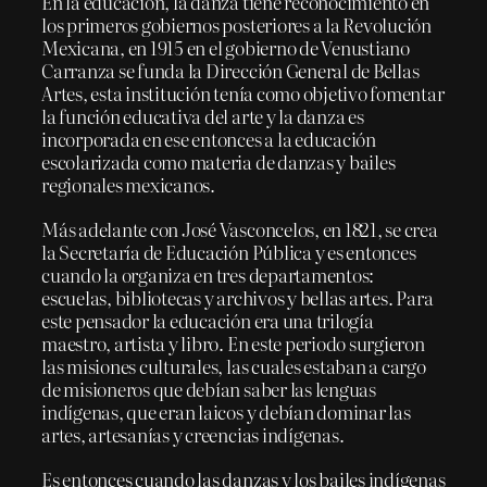
En la educación, la danza tiene reconocimiento en
los primeros gobiernos posteriores a la Revolución
Mexicana, en 1915 en el gobierno de Venustiano
Carranza se funda la Dirección General de Bellas
Artes, esta institución tenía como objetivo fomentar
la función educativa del arte y la danza es
incorporada en ese entonces a la educación
escolarizada como materia de danzas y bailes
regionales mexicanos.
Más adelante con José Vasconcelos, en 1821, se crea
la Secretaría de Educación Pública y es entonces
cuando la organiza en tres departamentos:
escuelas, bibliotecas y archivos y bellas artes. Para
este pensador la educación era una trilogía
maestro, artista y libro. En este periodo surgieron
las misiones culturales, las cuales estaban a cargo
de misioneros que debían saber las lenguas
indígenas, que eran laicos y debían dominar las
artes, artesanías y creencias indígenas.
Es entonces cuando las danzas y los bailes indígenas