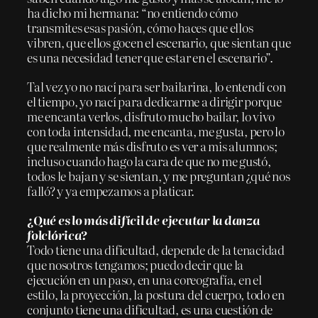
ha dicho mi hermana: “no entiendo cómo
transmites esas pasión, cómo haces que ellos
vibren, que ellos gocen el escenario, que sientan que
es una necesidad tener que estar en el escenario”.
Tal vez yo no nací para ser bailarina, lo entendí con
el tiempo, yo nací para dedicarme a dirigir porque
me encanta verlos, disfruto mucho bailar, lo vivo
con toda intensidad, me encanta, me gusta, pero lo
que realmente más disfruto es ver a mis alumnos;
incluso cuando hago la cara de que no me gustó,
todos le bajan y se sientan, y me preguntan ¿qué nos
falló? y ya empezamos a platicar.
¿Qué es lo más difícil de ejecutar la danza
folclórica?
Todo tiene una dificultad, depende de la tenacidad
que nosotros tengamos; puedo decir que la
ejecución en un paso, en una coreografía, en el
estilo, la proyección, la postura del cuerpo, todo en
conjunto tiene una dificultad, es una cuestión de