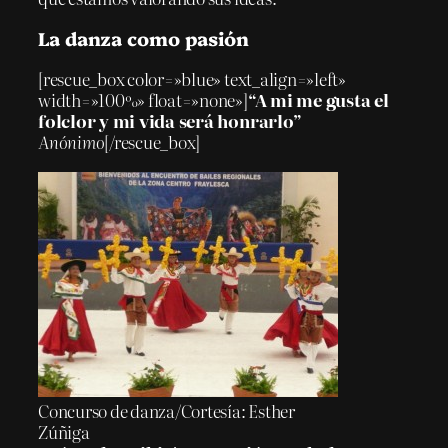
La danza como pasión
[rescue_box color=»blue» text_align=»left»
width=»100%» float=»none»]
“A mi me gusta el
folclor y mi vida será honrarlo”
Anónimo
[/rescue_box]
Concurso de danza/Cortesía: Esther
Zúñiga