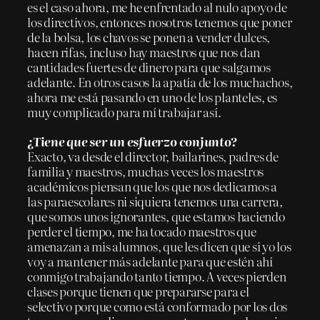
es el caso ahora, me he enfrentado al nulo apoyo de
los directivos, entonces nosotros tenemos que poner
de la bolsa, los chavos se ponen a vender dulces,
hacen rifas, incluso hay maestros que nos dan
cantidades fuertes de dinero para que salgamos
adelante. En otros casos la apatía de los muchachos,
ahora me está pasando en uno de los planteles, es
muy complicado para mí trabajar así.
¿Tiene que ser un esfuerzo conjunto?
Exacto, va desde el director, bailarines, padres de
familia y maestros, muchas veces los maestros
académicos piensan que los que nos dedicamos a
las paraescolares ni siquiera tenemos una carrera,
que somos unos ignorantes, que estamos haciendo
perder el tiempo, me ha tocado maestros que
amenazan a mis alumnos, que les dicen que si yo los
voy a mantener más adelante para que estén ahí
conmigo trabajando tanto tiempo. A veces pierden
clases porque tienen que prepararse para el
selectivo porque como está conformado por los dos