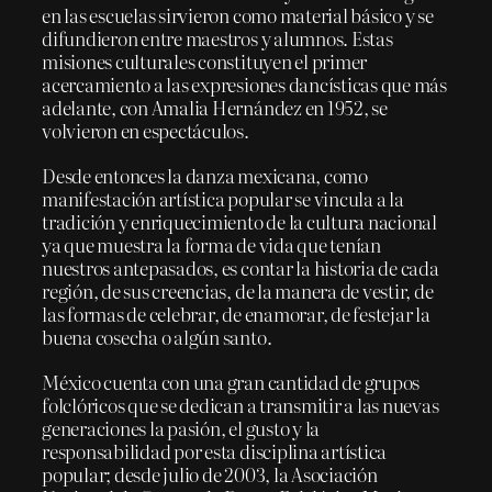
en las escuelas sirvieron como material básico y se
difundieron entre maestros y alumnos. Estas
misiones culturales constituyen el primer
acercamiento a las expresiones dancísticas que más
adelante, con Amalia Hernández en 1952, se
volvieron en espectáculos.
Desde entonces la danza mexicana, como
manifestación artística popular se vincula a la
tradición y enriquecimiento de la cultura nacional
ya que muestra la forma de vida que tenían
nuestros antepasados, es contar la historia de cada
región, de sus creencias, de la manera de vestir, de
las formas de celebrar, de enamorar, de festejar la
buena cosecha o algún santo.
México cuenta con una gran cantidad de grupos
folclóricos que se dedican a transmitir a las nuevas
generaciones la pasión, el gusto y la
responsabilidad por esta disciplina artística
popular; desde julio de 2003, la Asociación