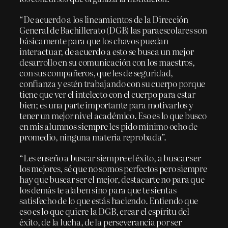
“De acuerdo a los lineamientos de la Dirección
General de Bachillerato (DGB) las paraescolares son
básicamente para que los chavos puedan
interactuar, de acuerdo a esto se busca un mejor
desarrollo en su comunicación con los maestros,
con sus compañeros, que les de seguridad,
confianza y estén trabajando con su cuerpo porque
tiene que ver el intelecto con el cuerpo para estar
bien; es una parte importante para motivarlos y
tener un mejor nivel académico. Eso es lo que busco
en mis alumnos siempre les pido mínimo ocho de
promedio, ninguna materia reprobada”.
“Les enseño a buscar siempre el éxito, a buscar ser
los mejores, sé que no somos perfectos pero siempre
hay que buscar ser el mejor, destacarte no para que
los demás te alaben sino para que te sientas
satisfecho de lo que estás haciendo. Entiendo que
eso es lo que quiere la DGB, crear el espíritu del
éxito, de la lucha, de la perseverancia por ser