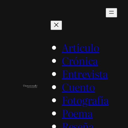
Saltar
al
contenido
Artículo
Crónica
Entrevista
Cuento
Fotografía
Poema
Reseña