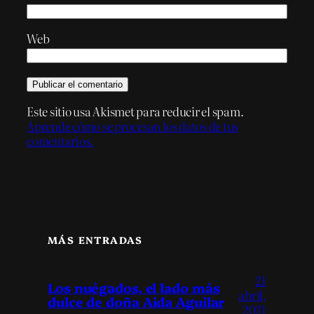
Web
Este sitio usa Akismet para reducir el spam.
Aprende cómo se procesan los datos de tus
comentarios.
MÁS ENTRADAS
21
Los nuégados, el lado más
abril,
dulce de doña Aida Aguilar
2021