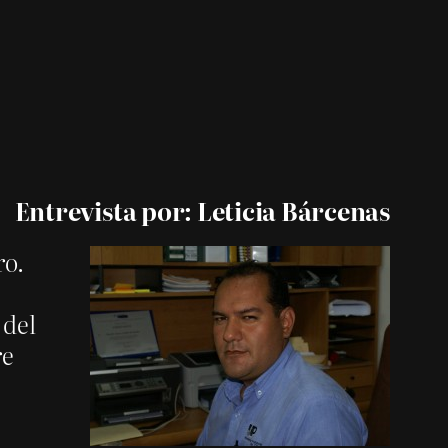
Entrevista por: Leticia Bárcenas
ro.
 del
re