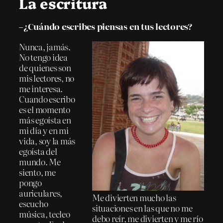
La escritura
–¿Cuándo escribes piensas en tus lectores?
Nunca, jamás.
No tengo idea
de quienes son
mis lectores, no
me interesa.
Cuando escribo
es el momento
más egoísta en
mi día y en mi
vida, soy la más
egoísta del
mundo. Me
siento, me
pongo
auriculares,
Me divierten mucho las
escucho
situaciones en las que no me
música, tecleo
debo reír, me divierten y me río