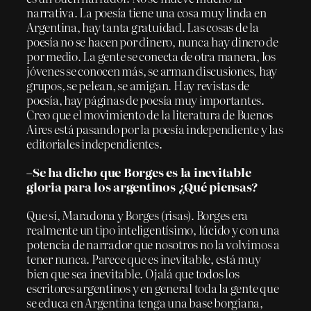
narrativa. La poesía tiene una cosa muy linda en
Argentina, hay tanta gratuidad. Las cosas de la
poesía no se hacen por dinero, nunca hay dinero de
por medio. La gente se conecta de otra manera, los
jóvenes se conocen más, se arman discusiones, hay
grupos, se pelean, se amigan. Hay revistas de
poesía, hay páginas de poesía muy importantes.
Creo que el movimiento de la literatura de Buenos
Aires está pasando por la poesía independiente y las
editoriales independientes.
–Se ha dicho que Borges es la inevitable
gloria para los argentinos ¿Qué piensas?
Que sí, Maradona y Borges (risas). Borges era
realmente un tipo inteligentísimo, lúcido y con una
potencia de narrador que nosotros no la volvimos a
tener nunca. Parece que es inevitable, está muy
bien que sea inevitable. Ojalá que todos los
escritores argentinos y en general toda la gente que
se educa en Argentina tenga una base borgiana,