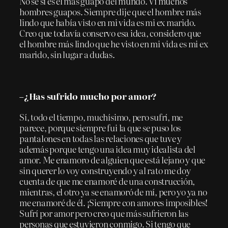
No sé si es el más guapo del mundo. Vi muchos
hombres guapos. Siempre dije que el hombre más
lindo que había visto en mi vida es mi ex marido.
Creo que todavía conservo esa idea, considero que
el hombre más lindo que he visto en mi vida es mi ex
marido, sin lugar a dudas.
–¿Has sufrido mucho por amor?
Sí, todo el tiempo, muchísimo, pero sufrí, me
parece, porque siempre fui la que se puso los
pantalones en todas las relaciones que tuve y
además porque tengo una idea muy idealista del
amor. Me enamoro de alguien que está lejano y que
sin querer lo voy construyendo y al rato me doy
cuenta de que me enamoré de una construcción,
mientras, el otro ya se enamoró de mí, pero yo ya no
me enamoré de él. ¡Siempre con amores imposibles!
Sufrí por amor pero creo que más sufrieron las
personas que estuvieron conmigo. Si tengo que