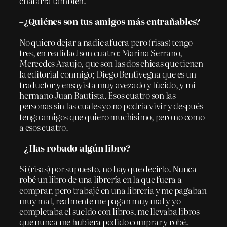
chatarra también.
–¿Quiénes son tus amigos más entrañables?
No quiero dejar a nadie afuera pero (risas) tengo
tres, en realidad son cuatro: Marina Serrano,
Mercedes Araujo, que son las dos chicas que tienen
la editorial conmigo; Diego Bentivegna que es un
traductor y ensayista muy avezado y lúcido, y mi
hermano Juan Bautista. Esos cuatro son las
personas sin las cuales yo no podría vivir y después
tengo amigos que quiero muchísimo, pero no como
a esos cuatro.
–¿Has robado algún libro?
Sí (risas) por supuesto, no hay que decirlo. Nunca
robé un libro de una librería en la que fuera a
comprar, pero trabajé en una librería y me pagaban
muy mal, realmente me pagan muy mal y yo
completaba el sueldo con libros, me llevaba libros
que nunca me hubiera podido comprar y robé.