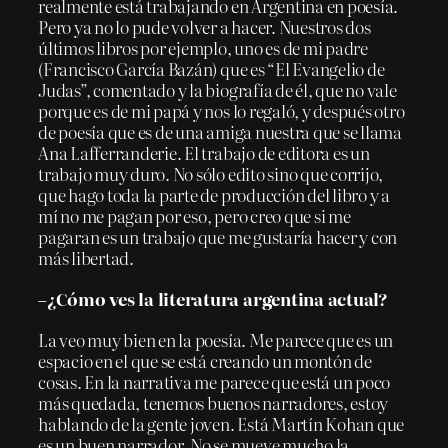
realmente está trabajando en Argentina en poesía.
Pero ya no lo pude volver a hacer. Nuestros dos
últimos libros por ejemplo, uno es de mi padre
(Francisco García Bazán) que es “El Evangelio de
Judas”, comentado y la biografía de él, que no vale
porque es de mi papá y nos lo regaló, y después otro
de poesía que es de una amiga nuestra que se llama
Ana Lafferranderie. El trabajo de editora es un
trabajo muy duro. No sólo edito sino que corrijo,
que hago toda la parte de producción del libro y a
mí no me pagan por eso, pero creo que si me
pagaran es un trabajo que me gustaría hacer y con
más libertad.
–¿Cómo ves la literatura argentina actual?
La veo muy bien en la poesía. Me parece que es un
espacio en el que se está creando un montón de
cosas. En la narrativa me parece que está un poco
más quedada, tenemos buenos narradores, estoy
hablando de la gente joven. Está Martín Kohan que
es un buen narrador. No se mueve mucho la