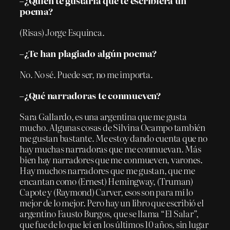
–¿Quién te gustaría que te escribiera un
poema?
(Risas) Jorge Esquinca.
–¿Te han plagiado algún poema?
No. No sé. Puede ser, no me importa.
–¿Qué narradoras te conmueven?
Sara Gallardo, es una argentina que me gusta
mucho. Algunas cosas de Silvina Ocampo también
me gustan bastante. Me estoy dando cuenta que no
hay muchas narradoras que me conmuevan. Más
bien hay narradores que me conmueven, varones.
Hay muchos narradores que me gustan, que me
encantan como (Ernest) Hemingway, (Truman)
Capote y (Raymond) Carver, esos son para mí lo
mejor de lo mejor. Pero hay un libro que escribió el
argentino Fausto Burgos, que se llama “El Salar”,
que fue de lo que leí en los últimos 10 años, sin lugar