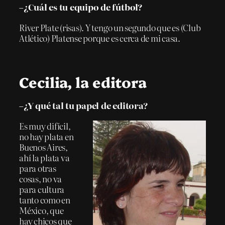
–¿Cuál es tu equipo de fútbol?
River Plate (risas). Y tengo un segundo que es (Club
Atlético) Platense porque es cerca de mi casa.
Cecilia, la editora
–¿Y qué tal tu papel de editora?
Es muy difícil,
no hay plata en
Buenos Aires,
ahí la plata va
para otras
cosas, no va
para cultura
tanto como en
México, que
hay chicos que