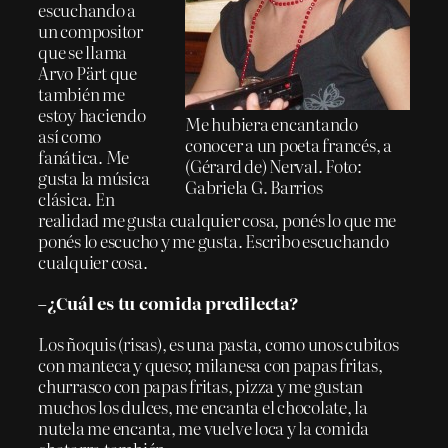
escuchando a
un compositor
que se llama
Arvo Pärt que
también me
estoy haciendo
Me hubiera encantando
así como
conocer a un poeta francés, a
fanática. Me
(Gérard de) Nerval. Foto:
gusta la música
Gabriela G. Barrios
clásica. En
realidad me gusta cualquier cosa, ponés lo que me
ponés lo escucho y me gusta. Escribo escuchando
cualquier cosa.
–¿Cuál es tu comida predilecta?
Los ñoquis (risas), es una pasta, como unos cubitos
con manteca y queso; milanesa con papas fritas,
churrasco con papas fritas, pizza y me gustan
muchos los dulces, me encanta el chocolate, la
nutela me encanta, me vuelve loca y la comida