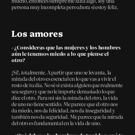
mucho, entonces siempre me falta algo, soy una
persona muy incompleta pero ahora sí estoy feliz.
Los amores
–¿Consideras que las mujeres y los hombres
aún le tenemos miedo a lo que piense el
otro?
¡Sí!, totalmente. A partir que uno se levanta, la
mirada del otro es esencial en lo que vas a vivir el
resto de tu día. No sé si exista alguien que realmente
sea seguro y que no le importe demasiado lo que
dice el otro. Para mí sin la mirada del otro, la vida
de uno no tiene sentido. Me parece que el otro nos
da miedo, nos da felicidad, nos da inseguridad y
también nos da seguridad. Me parece que la mirada
del otro es fundamental en la vida de uno.