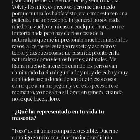
Volví y los miré, es precioso pero me dio miedo
porque nunca los había visto, era como estar en una
película, me impresionó. En general no soy nada
miedosa, vuelvo a mi casa a cualquier hora, no me
importa nada pero hay ciertas cosas de la
naturaleza que me impresionan mucho, una son los
rayos, a los rayos les tengo respeto y asombro y
terror y después cosas que pasan de pronto en la
naturaleza como vientos fuertes, animales. Me
llama mucho la atención cuando los perros van
caminando hacia ningún lado y muy derecho y muy
confiados hacia donde tienen que ir, esas cosas
como que a mí me pegan, y ver esos peces en ese
momento, yo no sabía si llorar, en general cuando
no sé qué hacer, lloro.
–¿Qué ha representado en tu vida tu
mascota?
“Foco” es mi único compañero estable. Duerme
conmigo en mi cama, duermo incomodísima