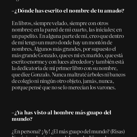
–¿Dónde has escrito el nombre de tu amado?
En libros, siempre velado, siempre con otros
nombres; en la pared de mi cuarto, las iniciales; en
un papelito. En alguna parte de mí, creo que dentro
de mí tengo un muro donde hay un montón de
nombres. Algunos más grandes, por supuesto el
más grande Gonzalo, que es mi ex marido, que está
escrito enorme y con luces alrededor y también está
la dedicatoria de mi primer libro con su nombre,
que dice Gonzalo. Nunca maltraté árboles ni bancos
de colegio ni ningún otro objeto, jamás, nunca,
porque pensé que no se lo merecían los varones.
–¿Ya has visto al hombre más guapo del
mundo?
¿En persona? ¡Ay! ¿El más guapo del mundo? (Risas)