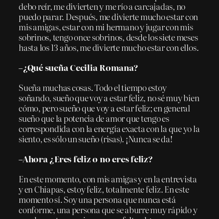
debo reír, me divierten y me río a carcajadas, no
puedo parar. Después, me divierte mucho estar con
mis amigas, estar con mi hermano y jugar con mis
sobrinos, tengo once sobrinos, desde los siete meses
hasta los 13 años, me divierte mucho estar con ellos.
–¿Qué sueña Cecilia Romana?
Sueña muchas cosas. Todo el tiempo estoy
soñando, sueño que voy a estar feliz, no sé muy bien
cómo, pero sueño que voy a estar feliz; en general
sueño que la potencia de amor que tengo es
correspondida con la energía exacta con la que yo la
siento, es sólo un sueño (risas). ¡Nunca se da!
–Ahora ¿Eres feliz o no eres feliz?
En este momento, con mis amigas y en la entrevista
y en Chiapas, estoy feliz, totalmente feliz. En este
momento sí. Soy una persona que nunca está
conforme, una persona que se aburre muy rápido y