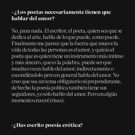
–¿Los poetas necesariamente tienen que
hablar del amor?
No, para nada. El escritor, el poeta, quien sea que se
dedica al arte, habla de lo que puede, como puede.
Finalmente me parece que la fuerza que mueve la
vida de todas las personas es el amor, y quizás el
poeta que es quien tiene un instrumento más íntimo
y más sincero, que es la palabra, puede ser que
muchas veces hable del amor, indirectamente o
escondiéndolo pero en general habla del amor. No
creo que sea un tema obligatorio ni preponderante,
de hecho la poesía política también tiene sus
seguidores, yo sólo hablo del amor. Pero en algún
momento creceré (risas).
-¿Has escrito poesía erótica?