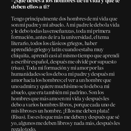
–¿Qué debes a los hombres de tu vida y qué te
deben ellos a ti?
Tengo principalmente dos hombres de mi vida que
son mi padre y mi abuelo. A mi padre le debo la vida
y le debo todas las enseñanzas, toda mi primera
formación, antes de ir a la universidad, el tema
literario, todos los clásicos griegos, haber
aprendido griego y latín cuando estaba muy
chiquita, aprendí casi al mismo tiempo que aprendí
a escribir español, después me olvidé por supuesto
(risas). Toda mi formación y mi amor por las
humanidades se los debo a mi padre y después mi
amor hacia los hombres; el ver a un hombre que
uno admira y quiere muchísimo se lo debo a mi
abuelo, que era también mi padrino. Son los
hombres que más amo en mi vida y después les
debo a varios hombres libros, porque cada uno de
mis libros es un hombre. ¡Ellos me deben plata!
(Risas). Eso es lo que más me deben y después que sé
yo, algunos me deben libros y nada más, después les
regalo todo.