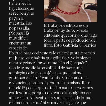
tienen becas,
hay chicos que
se reciben y les
pagan la
maestría. Eso
El trabajo de editora es un
no pasa allá.
trabajo muy duro. No sólo
¡No pasa! Es
edito sino que corrijo, que hago
muy difícil
toda la parte de producción del
encontrar un
libro. Foto: Gabriela G. Barrios
espacio de
libertad para decir esto es lo que me gusta, por esto
me juego, esto habría que editarlo, y yo lo hice en
nuestro primer libro que fue “Hotel Quequén”,
donde se me dio la posibilidad de hacer una
antología de los poetas jóvenes que a mí me
gustaban y la armé como quise y fue como una
revolución, porque de pronto en un mismo libro
mezclé 15 poetas que no tenían nada que ver unos
con los otros, porque no se conocían y algunos se
aborrecían. Ahí sentí que estaba haciendo lo que
realmente quería. Ahí van a ver a la gente que