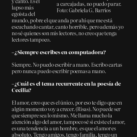
y canto. Es el
a carcajadas, no puedo parar.
lapso más
Foto: Gabriela G. Barrios
egoísta del
mundo, pobre el que anda por ahí que me está
escuchando cantar, canto horrible, pero además yo
no sé quienes son mis lectores, no creo que tenga
lectores tampoco.
–¿Siempre escribes en computadora?
Siempre. No puedo escribir a mano. Escribo cartas
pero nunca puedo escribir poemas a mano.
–¿Cuál es el tema recurrente en la poesía de
Cecilia?
El amor, creo que es el único, por eso te digo que en
algún momento voy a crecer. (Risas). No puede ser
que siempre sea lo mismo. Me llama mucho la
atención algo del amor, tampoco sé si existe el amor,
es una tendencia a un hombre, es que el amor es
absoluto. Tengo amigos, tengo familia, tengo un