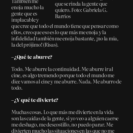
También me
que se rinda la gente que
enoja mucho la
quiero. Foto: Gabriela G.
gente que es
Barrios
implacable y
que cree que todo el mundo tiene que pensar como
ellos, creo que eso es lo que más me enoja y la
infidelidad también me enoja bastante, ¡no la mía,
la del prójimo! (Risas).
–¿Qué te aburre?
Todo. Me aburre la continuidad. Me aburre ir al
cine, es algo tremendo porque todo el mundo me
dice vamos al cine y me aburre. Nada. Me aburro de
todo.
–¿Y qué te divierte?
Muchas cosas. Lo que más me divierte en la vida
son las caídas de la gente, si yo veo a alguien caerse
me deshago, me descostillo, no puedo parar. Me
divierten mucho las situaciones en las que no me