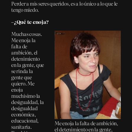
Perder a mis seres queridos, es a lo único a lo que le
tengo miedo.
–¿Qué te enoja?
Muchas cosas.
Me enoja la
falta de
ambición, el
detenimiento
en la gente, que
se rinda la
gente que
quiero. Me
enoja
muchísimo la
desigualdad, la
desigualdad
económica,
educacional,
Me enoja la falta de ambición,
sanitaria.
el detenimiento en la gente,