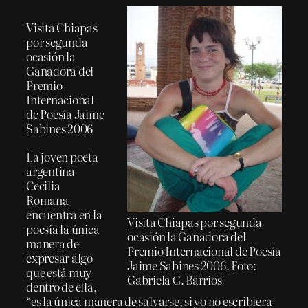
Visita Chiapas
por segunda
ocasión la
Ganadora del
Premio
Internacional
de Poesía Jaime
Sabines 2006
La joven poeta
argentina
Cecilia
Romana
encuentra en la
Visita Chiapas por segunda
poesía la única
ocasión la Ganadora del
manera de
Premio Internacional de Poesía
expresar algo
Jaime Sabines 2006. Foto:
que está muy
Gabriela G. Barrios
dentro de ella,
“es la única manera de salvarse, si yo no escribiera