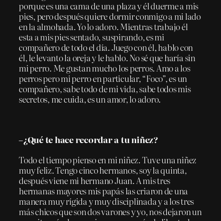
porque es una cama de una plaza y él duerme a mis
pies, pero después quiere dormir conmigo a mi lado
en la almohada. Yo lo adoro. Mientras trabajo él
esta a mis pies sentado, suspirando, es mi
compañero de todo el día. Juego con él, hablo con
él, le levanto la oreja y le hablo. No sé que haría sin
mi perro. Me gustan mucho los perros. Amo a los
perros pero mi perro en particular, “Foco”, es un
compañero, sabe todo de mi vida, sabe todos mis
secretos, me cuida, es un amor, lo adoro.
–¿Qué te hace recordar a tu niñez?
Todo el tiempo pienso en mi niñez. Tuve una niñez
muy feliz. Tengo cinco hermanos, soy la quinta,
después viene mi hermano Juan. A mis tres
hermanas mayores mis papás las criaron de una
manera muy rígida y muy disciplinada y a los tres
más chicos que son dos varones y yo, nos dejaron un