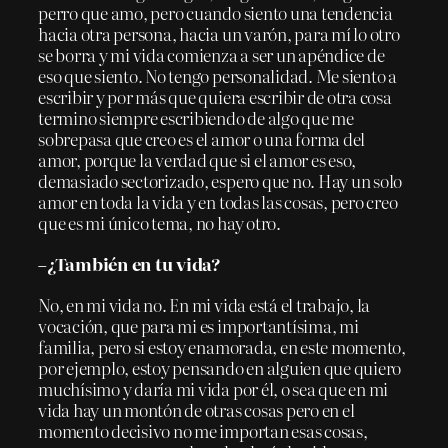
perro que amo, pero cuando siento una tendencia
hacia otra persona, hacia un varón, para mí lo otro
se borra y mi vida comienza a ser un apéndice de
eso que siento. No tengo personalidad. Me siento a
escribir y por más que quiera escribir de otra cosa
termino siempre escribiendo de algo que me
sobrepasa que creo es el amor o una forma del
amor, porque la verdad que si el amor es eso,
demasiado sectorizado, espero que no. Hay un solo
amor en toda la vida y en todas las cosas, pero creo
que es mi único tema, no hay otro.
–¿También en tu vida?
No, en mi vida no. En mi vida está el trabajo, la
vocación, que para mi es importantísima, mi
familia, pero si estoy enamorada, en este momento,
por ejemplo, estoy pensando en alguien que quiero
muchísimo y daría mi vida por él, o sea que en mi
vida hay un montón de otras cosas pero en el
momento decisivo no me importan esas cosas,