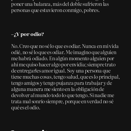
poner una balanza, más del doble sufrieron las
personas que estuvieron conmigo, pobres.
–¿Y por odio?
No. Creo que no sé lo que es odiar. Nunca en mi vida
odié, no sé lo que es odiar. Me imagino que alguien
me habrá odiado. En algún momento alguien por
ahí me quiso hacer algo por envidia; siempre trato
de entregarles amor igual. Soy una persona que
tiene muchas cosas, tengo salud, que es lo principal,
tengo amigos y tengo pujanza para trabajar y de
alguna manera me siento en la obligación de
devolver al mundo todo lo que tengo. Si nadie me
trata mal sonrío siempre, porque en verdad no sé
qué es el odio.