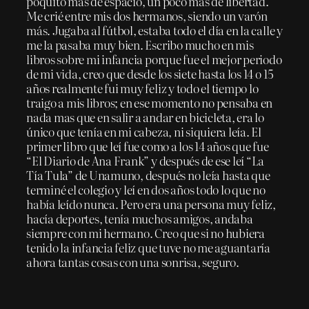
poquito más de espacio, un poco más de libertad.
Me crié entre mis dos hermanos, siendo un varón
más. Jugaba al fútbol, estaba todo el día en la calle y
me la pasaba muy bien. Escribo mucho en mis
libros sobre mi infancia porque fue el mejor periodo
de mi vida, creo que desde los siete hasta los 14 o 15
años realmente fui muy feliz y todo el tiempo lo
traigo a mis libros; en ese momento no pensaba en
nada mas que en salir a andar en bicicleta, era lo
único que tenía en mi cabeza, ni siquiera leía. El
primer libro que leí fue como a los 14 años que fue
“El Diario de Ana Frank” y después de ese leí “La
Tía Tula” de Unamuno, después no leía hasta que
terminé el colegio y leí en dos años todo lo que no
había leído nunca. Pero era una persona muy feliz,
hacía deportes, tenía muchos amigos, andaba
siempre con mi hermano. Creo que si no hubiera
tenido la infancia feliz que tuve no me aguantaría
ahora tantas cosas con una sonrisa, seguro.