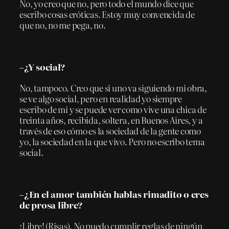
No, yo creo que no, pero todo el mundo dice que
escribo cosas eróticas. Estoy muy convencida de
que no, no me pega, no.
–¿Y social?
No, tampoco. Creo que si uno va siguiendo mi obra,
se ve algo social, pero en realidad yo siempre
escribo de mí y se puede ver como vive una chica de
treinta años, recibida, soltera, en Buenos Aires, y a
través de eso cómo es la sociedad de la gente como
yo, la sociedad en la que vivo. Pero no escribo tema
social.
–¿En el amor también hablas rimadito o eres
de prosa libre?
¡Libre! (Risas). No puedo cumplir reglas de ningún