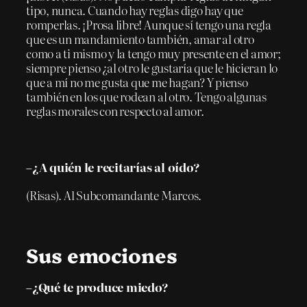
tipo, nunca. Cuando hay reglas digo hay que
romperlas. ¡Prosa libre! Aunque sí tengo una regla
que es un mandamiento también, amar al otro
como a ti mismo y la tengo muy presente en el amor;
siempre pienso ¿al otro le gustaría que le hicieran lo
que a mí no me gusta que me hagan? Y pienso
también en los que rodean al otro. Tengo algunas
reglas morales con respecto al amor.
–¿A quién le recitarías al oído?
(Risas). Al Subcomandante Marcos.
Sus emociones
–¿Qué te produce miedo?