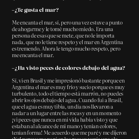
–¿Te gusta el mar?
Me encanta el mar, sí, pero una vez estuve a punto
de ahogarme y le tomé mucho miedo. Era una
persona de esas que se mete, que no le importa
nada, que no le tiene respeto y el mar en Argentina
es tremendo. Ahora le tengo mucho respeto, pero
me encanta el mar.
–¿Ha visto peces de colores debajo del agua?
Sí, vi en Brasil y me impresionó bastante porque en
Argentina el mar es muy frío y sucio porque es muy
turbulento, todo el tiempo está marrón, no puedes
abrir los ojos debajo del agua. Cuando fui a Brasil,
que el agua es muy tibia, un día nos llevaron a
nadar a un lugar entre las rocas y en un momento
¡vi peces que nunca en mi vida había visto y que
estaban al alcance de mi mano y tenían colores,
tenían forma! Me acuerdo que me paré y me dijeron
¡No! porque me paré en las rocas y venía una ola.