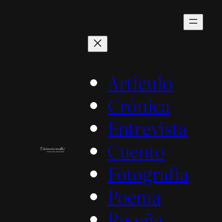
Saltar
al
contenido
Artículo
Crónica
Entrevista
Cuento
Fotografía
Poema
Reseña