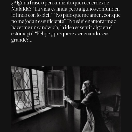
¿Alguna frase o pensamiento que recuerdes de
Mafalda? “La vida es linda pero algunos confunden
lo lindo con lo fácil” “No pido que me amen, con que
no me jodan es suficiente” “No sé si enamorarme o
hacerme un sandwich, la idea es sentir algo en el
estómago” “Felipe ¿qué querés ser cuando seas
grande?…