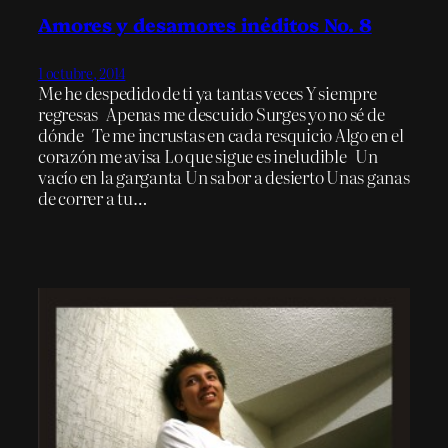
Amores y desamores inéditos No. 8
1 octubre, 2014
Me he despedido de ti ya tantas veces Y siempre
regresas Apenas me descuido Surges yo no sé de
dónde Te me incrustas en cada resquicio Algo en el
corazón me avisa Lo que sigue es ineludible Un
vacío en la garganta Un sabor a desierto Unas ganas
de correr a tu…