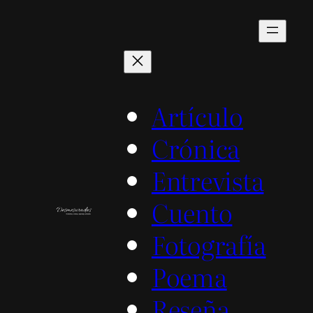
Saltar
al
contenido
Artículo
Crónica
Entrevista
Cuento
Fotografía
Poema
Reseña