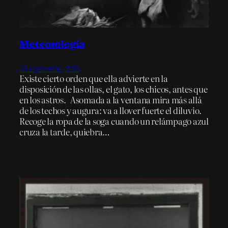
Meteorología
25 septiembre, 2014
Existe cierto orden que ella advierte en la
disposición de las ollas, el gato, los chicos, antes que
en los astros. Asomada a la ventana mira más allá
de los techos y augura: va a llover fuerte el diluvio.
Recoge la ropa de la soga cuando un relámpago azul
cruza la tarde, quiebra…