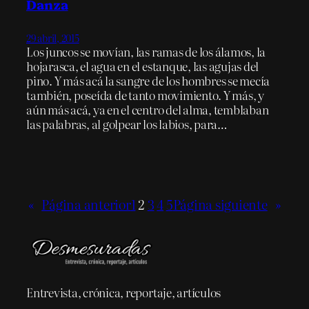
Danza
29 abril, 2015
Los juncos se movían, las ramas de los álamos, la
hojarasca, el agua en el estanque, las agujas del
pino. Y más acá la sangre de los hombres se mecía
también, poseída de tanto movimiento. Y más, y
aún más acá, ya en el centro del alma, temblaban
las palabras, al golpear los labios, para…
«
Página anterior
1
2
3
4
5
Página siguiente
»
Entrevista, crónica, reportaje, artículos