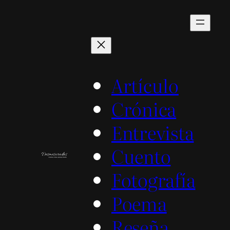
Saltar
al
contenido
Artículo
Crónica
Entrevista
Cuento
Fotografía
Poema
Reseña