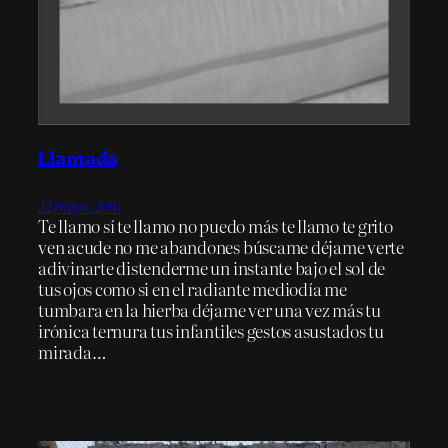
Llamada
22 mayo, 2016
Te llamo sí te llamo no puedo más te llamo te grito
ven acude no me abandones búscame déjame verte
adivinarte distenderme un instante bajo el sol de
tus ojos como si en el radiante mediodía me
tumbara en la hierba déjame ver una vez más tu
irónica ternura tus infantiles gestos asustados tu
mirada…