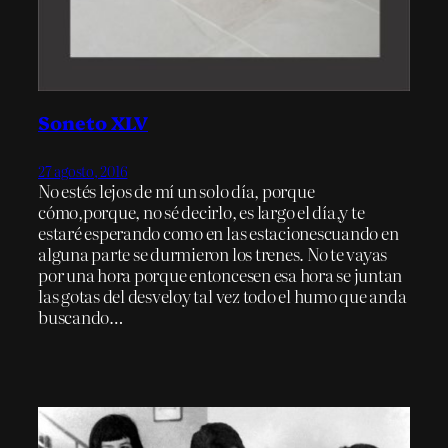
Soneto XLV
27 agosto, 2016
No estés lejos de mí un solo día, porque
cómo,porque, no sé decirlo, es largo el día,y te
estaré esperando como en las estacionescuando en
alguna parte se durmieron los trenes. No te vayas
por una hora porque entoncesen esa hora se juntan
las gotas del desveloy tal vez todo el humo que anda
buscando…