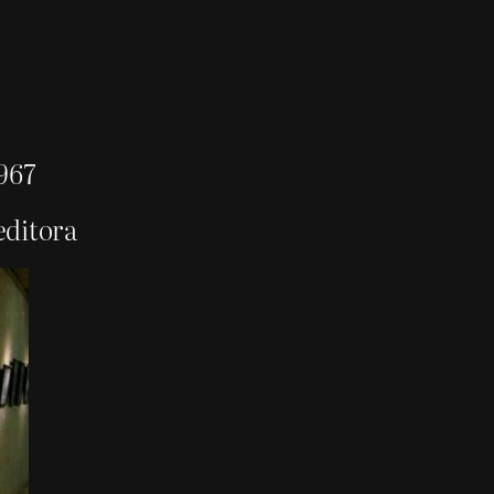
1967
editora