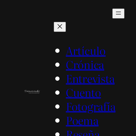
Saltar
al
contenido
Artículo
Crónica
Entrevista
Cuento
Fotografía
Poema
Reseña