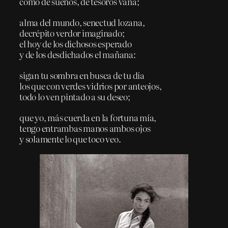
como de sueños, de tesoros vana;
alma del mundo, senectud lozana,
decrépito verdor imaginado;
el hoy de los dichosos esperado
y de los desdichados el mañana:
sigan tu sombra en busca de tu día
los que con verdes vidrios por anteojos,
todo lo ven pintado a su deseo;
que yo, más cuerda en la fortuna mía,
tengo entrambas manos ambos ojos
y solamente lo que toco veo.