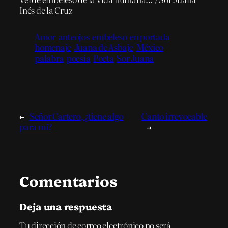
Inés de la Cruz
Amor
anteojos
embeleso
en portada
homenaje
Juana de Asbaje
México
palabra
poesía
Poeta
Sor Juana
←
Señor Cartero, ¿tiene algo
Canto irrevocable
para mí?
→
Comentarios
Deja una respuesta
Tu dirección de correo electrónico no será