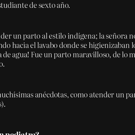
estudiante de sexto año.
er un parto al estilo indígena; la señora n
do hacia el lavabo donde se higienizaban lo
a de agua! Fue un parto maravilloso, de lo m
o.
 muchísimas anécdotas, como atender un p
).
en pediatra?