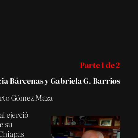
Parte 1 de 2
cia Bárcenas y Gabriela G. Barrios
erto Gómez Maza
al ejerció
e su
 Chiapas