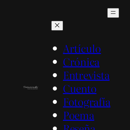
Saltar
al
contenido
Artículo
Crónica
Entrevista
Cuento
Fotografía
Poema
Reseña