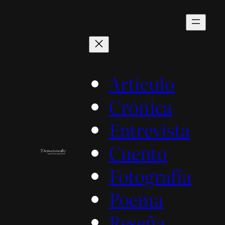
Saltar
al
contenido
Artículo
Crónica
Entrevista
Cuento
Fotografía
Poema
Reseña