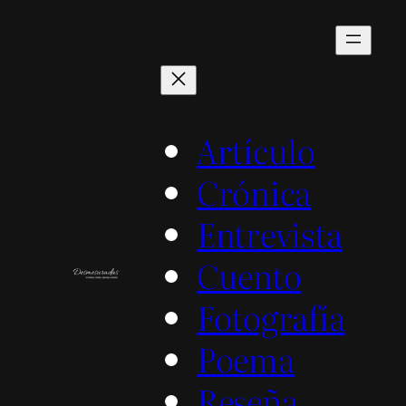
Saltar
al
contenido
Artículo
Crónica
Entrevista
Cuento
Fotografía
Poema
Reseña