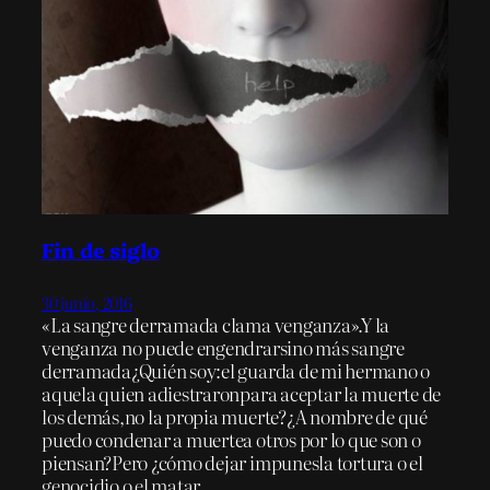
Fin de siglo
30 junio, 2016
«La sangre derramada clama venganza».Y la
venganza no puede engendrarsino más sangre
derramada¿Quién soy:el guarda de mi hermano o
aquela quien adiestraronpara aceptar la muerte de
los demás,no la propia muerte?¿A nombre de qué
puedo condenar a muertea otros por lo que son o
piensan?Pero ¿cómo dejar impunesla tortura o el
genocidio o el matar…