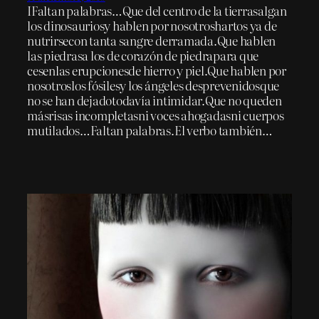
IFaltan palabras…Que del centro de la tierrasalgan
los dinosauriosy hablen por nosotroshartos ya de
nutrirsecon tanta sangre derramada.Que hablen
las piedrasa los de corazón de piedrapara que
cesenlas erupcionesde hierro y piel.Que hablen por
nosotroslos fósilesy los ángeles desprevenidosque
no se han dejadotodavía intimidar.Que no queden
másrisas incompletasni voces ahogadasni cuerpos
mutilados…Faltan palabras.El verbo también…