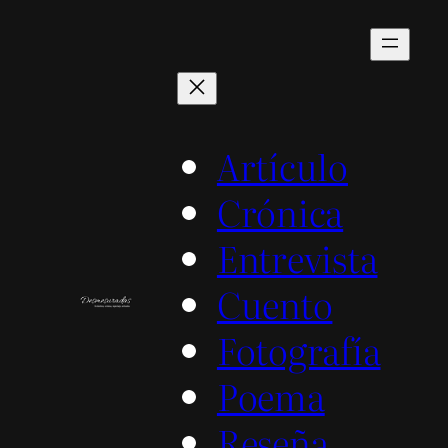
Saltar
al
contenido
Artículo
Crónica
Entrevista
Cuento
Fotografía
Poema
Reseña