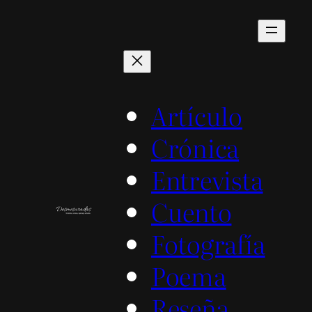
Saltar
al
contenido
Artículo
Crónica
Entrevista
Cuento
Fotografía
Poema
Reseña