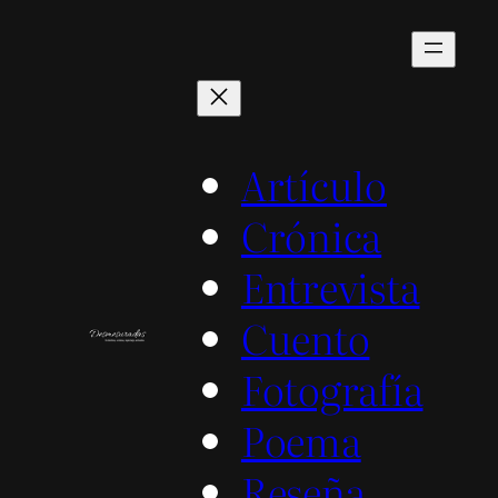
Saltar
al
contenido
Artículo
Crónica
Entrevista
Cuento
Fotografía
Poema
Reseña