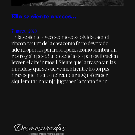
Ella se siente a veces…
7 marzo, 2020
Ella se siente a vecescomo cosa olvidadaen el
rincón oscuro de la casacomo fruto devorado
adentropor los pájaros rapaces,como sombra sin
rostro y sin peso.Su presencia es apenasvibración
leveen el aire inmóvil.Siente que la traspasan las
miradasy que se vuelve nieblaentre los torpes
brazosque intentan circundarla.Quisiera ser
siquierauna naranja jugosaen la mano de un…