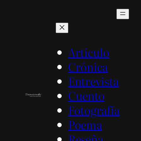
Saltar
al
contenido
Artículo
Crónica
Entrevista
Cuento
Fotografía
Poema
Reseña