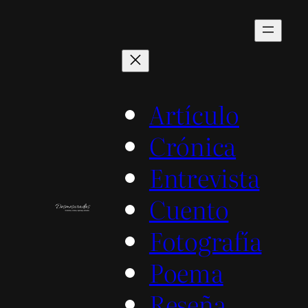
Saltar
al
contenido
Artículo
Crónica
Entrevista
Cuento
Fotografía
Poema
Reseña