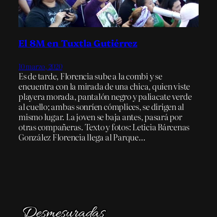
El 8M en Tuxtla Gutiérrez
10 marzo, 2020
Es de tarde, Florencia sube a la combi y se
encuentra con la mirada de una chica, quien viste
playera morada, pantalón negro y paliacate verde
al cuello; ambas sonríen cómplices, se dirigen al
mismo lugar. La joven se baja antes, pasará por
otras compañeras. Texto y fotos: Leticia Bárcenas
González Florencia llega al Parque…