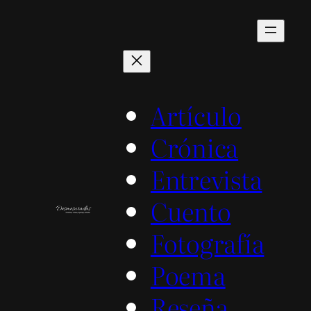
Saltar
al
contenido
Artículo
Crónica
Entrevista
Cuento
Fotografía
Poema
Reseña