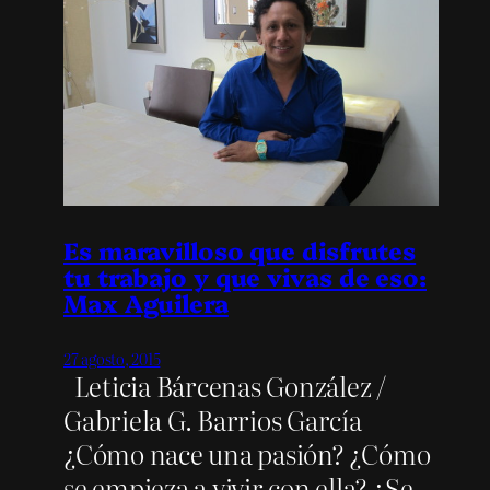
Es maravilloso que disfrutes
tu trabajo y que vivas de eso:
Max Aguilera
27 agosto, 2015
Leticia Bárcenas González /
Gabriela G. Barrios García
¿Cómo nace una pasión? ¿Cómo
se empieza a vivir con ella? ¿Se