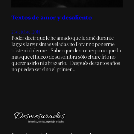
Textos de amor y desaliento
23 octubre, 2014
Poder decir que le he amado que le amé durante
largas larguísimas veladas no llorar no ponerme
triste ni dolerme. Saber que de su cuerpo no queda
más que el hueco de su sombra sólo el aire frío no
querer asirlo ni abrazarlo. Después de tantos años
no pueden ser sino el primer…