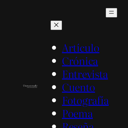
Saltar
al
contenido
Artículo
Crónica
Entrevista
Cuento
Fotografía
Poema
Reseña