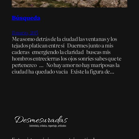
Búsqueda
11 marzo, 2015
Me asomo detrás de la ciudad las ventanas y los
tejados platican entre sí Duermes junto a mis
caderas emergiendo la claridad buscas mis
hombros entrecierras los ojos sonríes sabes que te
pertenezco … No hay amor no hay mariposas la
ciudad ha quedado vacía Existe la figura de…