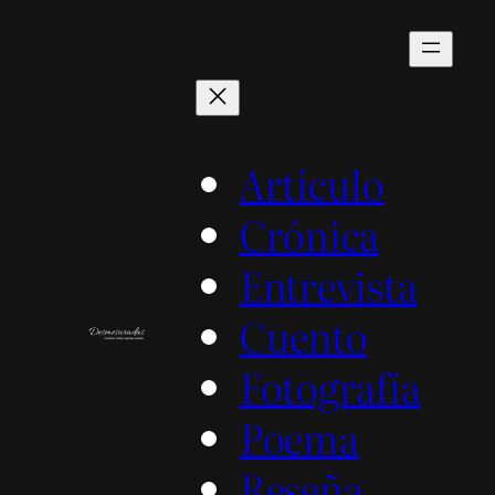
Saltar
al
contenido
Artículo
Crónica
Entrevista
Cuento
Fotografía
Poema
Reseña