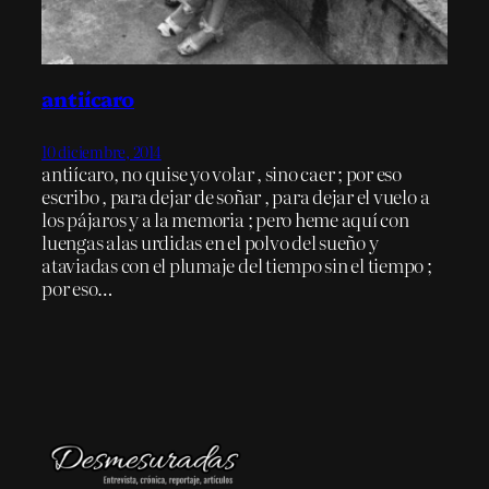
antiícaro
10 diciembre, 2014
antiícaro, no quise yo volar , sino caer ; por eso
escribo , para dejar de soñar , para dejar el vuelo a
los pájaros y a la memoria ; pero heme aquí con
luengas alas urdidas en el polvo del sueño y
ataviadas con el plumaje del tiempo sin el tiempo ;
por eso…