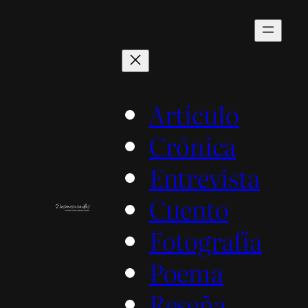
Saltar
al
contenido
Artículo
Crónica
Entrevista
Cuento
Fotografía
Poema
Reseña