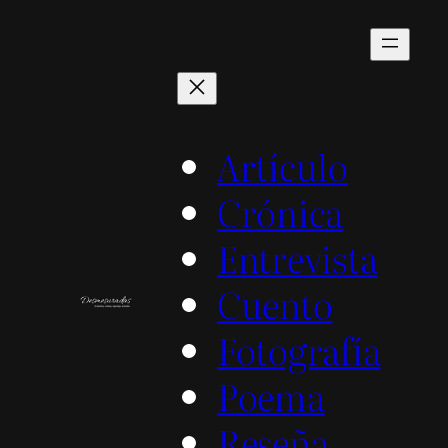
Saltar
al
contenido
Artículo
Crónica
Entrevista
Cuento
Fotografía
Poema
Reseña