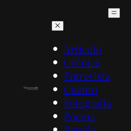
Saltar
al
contenido
Artículo
Crónica
Entrevista
Cuento
Fotografía
Poema
Reseña