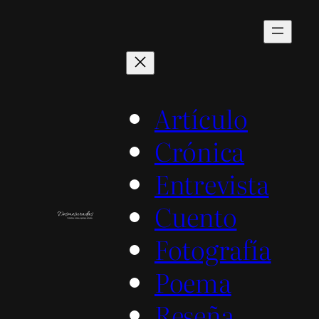
Saltar
al
contenido
Artículo
Crónica
Entrevista
Cuento
Fotografía
Poema
Reseña