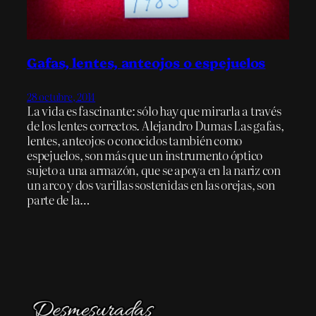
Gafas, lentes, anteojos o espejuelos
28 octubre, 2014
La vida es fascinante: sólo hay que mirarla a través
de los lentes correctos. Alejandro Dumas Las gafas,
lentes, anteojos o conocidos también como
espejuelos, son más que un instrumento óptico
sujeto a una armazón, que se apoya en la nariz con
un arco y dos varillas sostenidas en las orejas, son
parte de la…