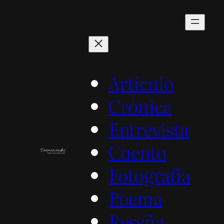
Saltar
al
contenido
Artículo
Crónica
Entrevista
Cuento
Fotografía
Poema
Reseña