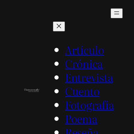
Saltar
al
contenido
Artículo
Crónica
Entrevista
Cuento
Fotografía
Poema
Reseña