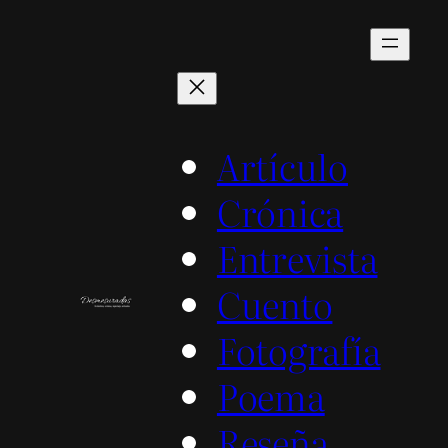
Saltar
al
contenido
Artículo
Crónica
Entrevista
Cuento
Fotografía
Poema
Reseña