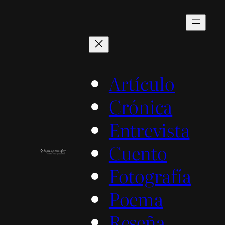
Saltar
al
contenido
Artículo
Crónica
Entrevista
Cuento
Fotografía
Poema
Reseña