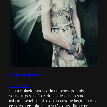
Propiciatoria
10 mayo, 2020
Lenta y plácidasea la vida que corre por mis
venas,largos sueños y dulces despertaresme
asistan,escuchen mis oídos voces quedas,mientras
crece en secretola criatura.¡Ay, que el llanto no