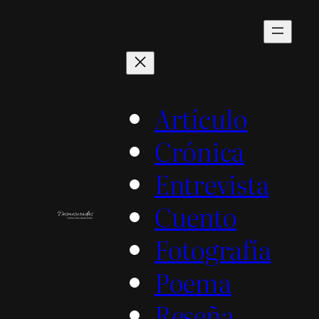
Saltar
al
contenido
Artículo
Crónica
Entrevista
Cuento
Fotografía
Poema
Reseña