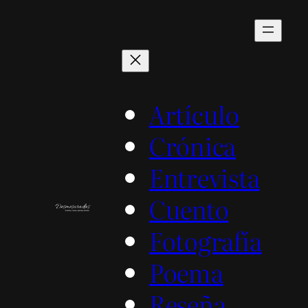
Saltar
al
contenido
Artículo
Crónica
Entrevista
Cuento
Fotografía
Poema
Reseña