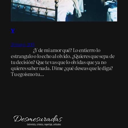
Y
20 mayo, 2015
¿Y de mi amor qué? Lo entierro lo
estrangulo o lo echo al olvido. ¿Quieres que sepa de
tu decisión? Que te vas que lo olvidas que ya no
quieres saber nada. Dime ¿qué deseas que le diga?
Tu egoísmo tu…